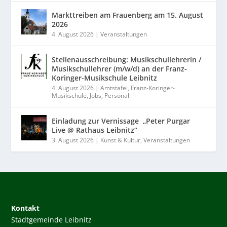
Markttreiben am Frauenberg am 15. August
2026
4. August 2026
|
Veranstaltungen
Stellenausschreibung: Musikschullehrerin /
Musikschullehrer (m/w/d) an der Franz-
Koringer-Musikschule Leibnitz
4. August 2026
|
Amtstafel
,
Franz-Koringer-
Musikschule
,
Jobs
,
Personal
Einladung zur Vernissage „Peter Purgar
Live @ Rathaus Leibnitz“
3. August 2026
|
Kunst & Kultur
,
Veranstaltungen
Kontakt
Stadtgemeinde Leibnitz