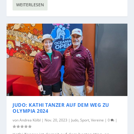
WEITERLESEN
JUDO: KATHI TANZER AUF DEM WEG ZU
OLYMPIA 2024
von
Andrea Kölbl
|
Nov. 20, 2023
|
Judo
,
Sport
,
Vereine
|
0
|