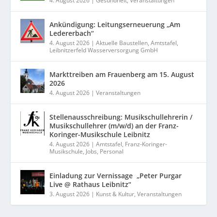
4. August 2026
|
Gesundheit
,
Veranstaltungen
Ankündigung: Leitungserneuerung „Am
Ledererbach“
4. August 2026
|
Aktuelle Baustellen
,
Amtstafel
,
Leibnitzerfeld Wasserversorgung GmbH
Markttreiben am Frauenberg am 15. August
2026
4. August 2026
|
Veranstaltungen
Stellenausschreibung: Musikschullehrerin /
Musikschullehrer (m/w/d) an der Franz-
Koringer-Musikschule Leibnitz
4. August 2026
|
Amtstafel
,
Franz-Koringer-
Musikschule
,
Jobs
,
Personal
Einladung zur Vernissage „Peter Purgar
Live @ Rathaus Leibnitz“
3. August 2026
|
Kunst & Kultur
,
Veranstaltungen