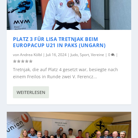
PLATZ 3 FÜR LISA TRETNJAK BEIM
EUROPACUP U21 IN PAKS (UNGARN)
von
Andrea Kölbl
|
Juli 16, 2024
|
Judo
,
Sport
,
Vereine
|
0
|
Tretnjak, die auf Platz 4 gesetzt war, besiegte nach
einem Freilos in Runde zwei V. Ferencz...
WEITERLESEN