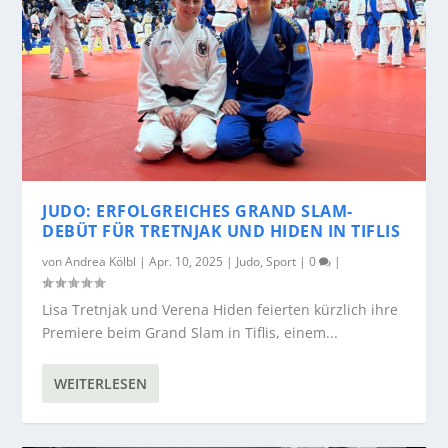
JUDO: ERFOLGREICHES GRAND SLAM-
DEBÜT FÜR TRETNJAK UND HIDEN IN TIFLIS
von
Andrea Kölbl
|
Apr. 10, 2025
|
Judo
,
Sport
|
0
|
Lisa Tretnjak und Verena Hiden feierten kürzlich ihre
Premiere beim Grand Slam in Tiflis, einem...
WEITERLESEN