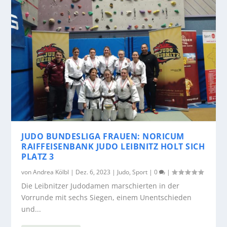
JUDO BUNDESLIGA FRAUEN: NORICUM
RAIFFEISENBANK JUDO LEIBNITZ HOLT SICH
PLATZ 3
von
Andrea Kölbl
|
Dez. 6, 2023
|
Judo
,
Sport
|
0
|
Die Leibnitzer Judodamen marschierten in der
Vorrunde mit sechs Siegen, einem Unentschieden
und...