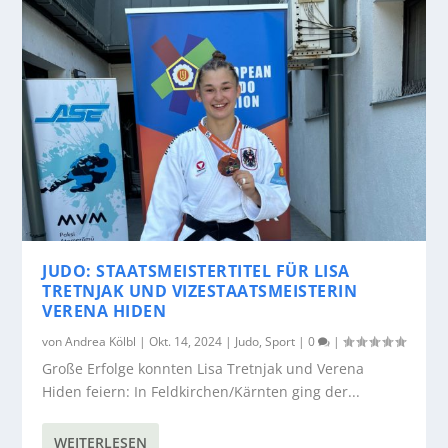
JUDO: STAATSMEISTERTITEL FÜR LISA
TRETNJAK UND VIZESTAATSMEISTERIN
VERENA HIDEN
von
Andrea Kölbl
|
Okt. 14, 2024
|
Judo
,
Sport
|
0
|
Große Erfolge konnten Lisa Tretnjak und Verena
Hiden feiern: In Feldkirchen/Kärnten ging der...
WEITERLESEN