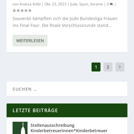
von
Andrea Kölbl
|
Okt. 23, 2023
|
Judo
,
Sport
,
Vereine
|
0
|
Souverän kämpften sich die Judo Bundesliga Frauen
ins Final Four. Die finale Vorschlussrunde stand...
WEITERLESEN
1
2
LETZTE BEITRÄGE
Stellenausschreibung
Kinderbetreuerinnen*Kinderbetreuer