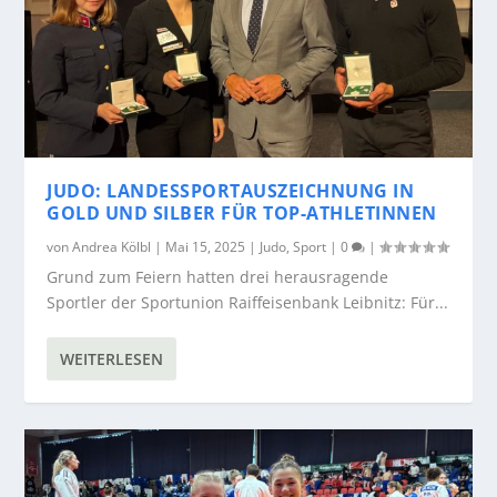
JUDO: LANDESSPORTAUSZEICHNUNG IN
GOLD UND SILBER FÜR TOP-ATHLETINNEN
von
Andrea Kölbl
|
Mai 15, 2025
|
Judo
,
Sport
|
0
|
Grund zum Feiern hatten drei herausragende
Sportler der Sportunion Raiffeisenbank Leibnitz: Für...
WEITERLESEN