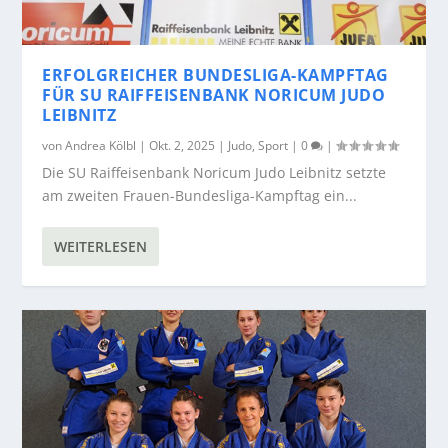
ERFOLGREICHER BUNDESLIGA-KAMPFTAG
FÜR SU RAIFFEISENBANK NORICUM JUDO
LEIBNITZ
von
Andrea Kölbl
|
Okt. 2, 2025
|
Judo
,
Sport
|
0
|
Die SU Raiffeisenbank Noricum Judo Leibnitz setzte
am zweiten Frauen-Bundesliga-Kampftag ein...
WEITERLESEN