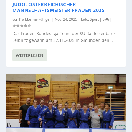
JUDO: ÖSTERREICHISCHER
MANNSCHAFTSMEISTER FRAUEN 2025
von
Pia Eberhart-Unger
|
Nov. 24, 2025
|
Judo
,
Sport
|
0
|
Das Frauen-Bundesliga-Team der SU Raiffeisenbank
Leibnitz gewann am 22.11.2025 in Gmunden den...
WEITERLESEN