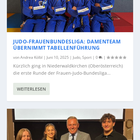
JUDO-FRAUENBUNDESLIGA: DAMENTEAM
ÜBERNIMMT TABELLENFÜHRUNG
von
Andrea Kölbl
|
Juni 10, 2025
|
Judo
,
Sport
|
0
|
Kürzlich ging in Niederwaldkirchen (Oberösterreich)
die erste Runde der Frauen-Judo-Bundesliga...
WEITERLESEN