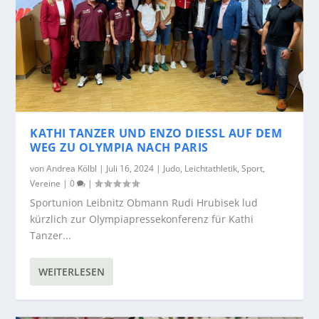
KATHI TANZER UND ENZO DIESSL AUF DEM
WEG ZU OLYMPIA NACH PARIS
von
Andrea Kölbl
|
Juli 16, 2024
|
Judo
,
Leichtathletik
,
Sport
,
Vereine
|
0
|
Sportunion Leibnitz Obmann Rudi Hrubisek lud
kürzlich zur Olympiapressekonferenz für Kathi
Tanzer...
WEITERLESEN