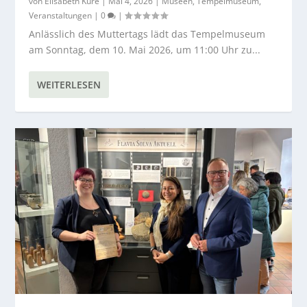
von
Elisabeth Kure
|
Mai 4, 2026
|
Museen
,
Tempelmuseum
,
Veranstaltungen
|
0
|
Anlässlich des Muttertags lädt das Tempelmuseum
am Sonntag, dem 10. Mai 2026, um 11:00 Uhr zu...
WEITERLESEN