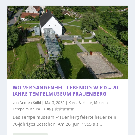
WO VERGANGENHEIT LEBENDIG WIRD – 70
JAHRE TEMPELMUSEUM FRAUENBERG
von
Andrea Kölbl
|
Mai 5, 2025
|
Kunst & Kultur
,
Museen
,
Tempelmuseum
|
0
|
Das Tempelmuseum Frauenberg feierte heuer sein
70-jähriges Bestehen. Am 26. Juni 1955 als...