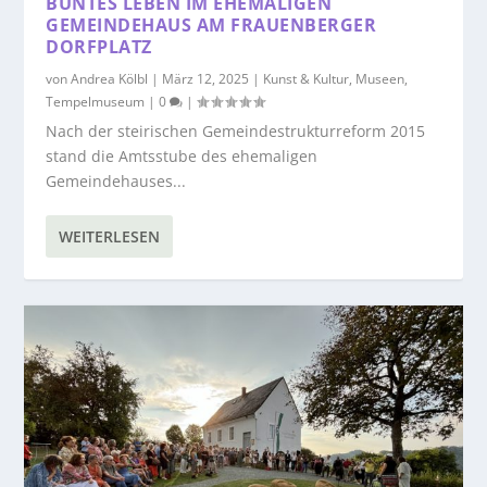
BUNTES LEBEN IM EHEMALIGEN
GEMEINDEHAUS AM FRAUENBERGER
DORFPLATZ
von
Andrea Kölbl
|
März 12, 2025
|
Kunst & Kultur
,
Museen
,
Tempelmuseum
|
0
|
Nach der steirischen Gemeindestrukturreform 2015
stand die Amtsstube des ehemaligen
Gemeindehauses...
WEITERLESEN