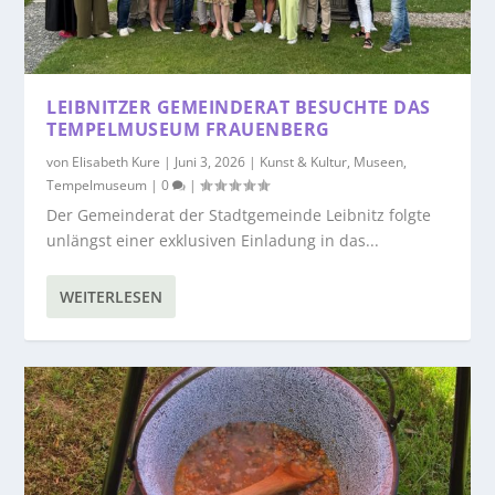
LEIBNITZER GEMEINDERAT BESUCHTE DAS
TEMPELMUSEUM FRAUENBERG
von
Elisabeth Kure
|
Juni 3, 2026
|
Kunst & Kultur
,
Museen
,
Tempelmuseum
|
0
|
Der Gemeinderat der Stadtgemeinde Leibnitz folgte
unlängst einer exklusiven Einladung in das...
WEITERLESEN