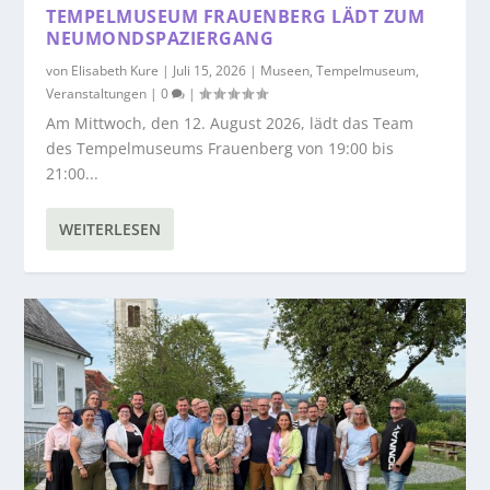
TEMPELMUSEUM FRAUENBERG LÄDT ZUM
NEUMONDSPAZIERGANG
von
Elisabeth Kure
|
Juli 15, 2026
|
Museen
,
Tempelmuseum
,
Veranstaltungen
|
0
|
Am Mittwoch, den 12. August 2026, lädt das Team
des Tempelmuseums Frauenberg von 19:00 bis
21:00...
WEITERLESEN