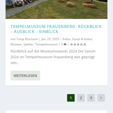
TEMPELMUSEUM FRAUENBERG: RÜCKBLICK
– AUSBLICK – EINBLICK
von
Tanja Rosmann
|
Jan. 29, 2025
|
Kultur
,
Kunst & Kultur
,
Museen
,
Splitter
,
Tempelmuseum
|
0
|
Rückblick auf die Museumssaison 2024 Die Saison
2024 im Tempelmuseum Frauenberg war geprägt
von...
WEITERLESEN
1
2
3