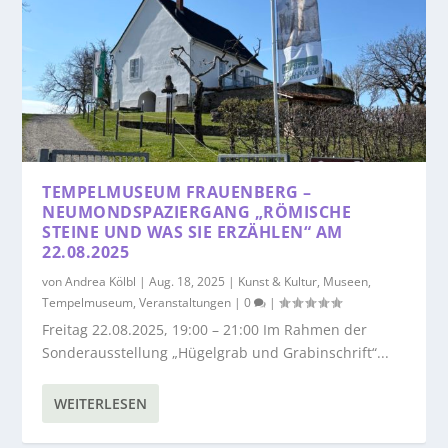
TEMPELMUSEUM FRAUENBERG –
NEUMONDSPAZIERGANG „RÖMISCHE
STEINE UND WAS SIE ERZÄHLEN“ AM
22.08.2025
von
Andrea Kölbl
|
Aug. 18, 2025
|
Kunst & Kultur
,
Museen
,
Tempelmuseum
,
Veranstaltungen
|
0
|
Freitag 22.08.2025, 19:00 – 21:00 Im Rahmen der
Sonderausstellung „Hügelgrab und Grabinschrift“...
WEITERLESEN