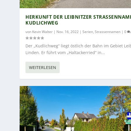
HERKUNFT DER LEIBNITZER STRASSENNAMEN
UDLICHWEG
von
Kevin Walter
|
Nov. 16, 2022
|
Serien
,
Strassennamen
|
0
Der „Kudlichweg“ liegt östlich der Bahn im Gebiet Lei
Linden. Er führt vom „Haltackerried“ in...
WEITERLESEN