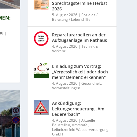
Sprechtagstermine Herbst
2026
5. August 2026
|
Soziales /
N: K
Beratung / Lebenshilfe
|
Reparaturarbeiten an der
Aufzugsanlage im Rathaus
4. August 2026
|
Technik &
Verkehr
Einladung zum Vortrag:
„Vergesslichkeit oder doch
mehr? Demenz erkennen“
4. August 2026
|
Gesundheit
,
Veranstaltungen
Ankündigung:
Leitungserneuerung „Am
Ledererbach“
4. August 2026
|
Aktuelle
Baustellen
,
Amtstafel
,
Leibnitzerfeld Wasserversorgung
GmbH