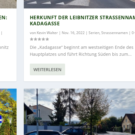
: K
HERKUNFT DER LEIBNITZER STRASSENNAME
ADAGASSE
|
von
Kevin Walter
|
Nov. 16, 2022
|
Serien
,
Strassennamen
|
0
bnitz
Die „Kadagasse“ beginnt am westseitigen Ende des
Hauptplatzes und führt Richtung Süden bis zum...
WEITERLESEN