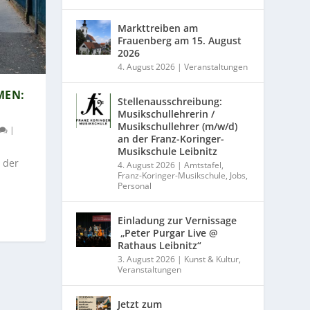
Markttreiben am
Frauenberg am 15. August
2026
4. August 2026
|
Veranstaltungen
N: A
Stellenausschreibung:
Musikschullehrerin /
Musikschullehrer (m/w/d)
|
an der Franz-Koringer-
Musikschule Leibnitz
 der
4. August 2026
|
Amtstafel
,
Franz-Koringer-Musikschule
,
Jobs
,
Personal
Einladung zur Vernissage
„Peter Purgar Live @
Rathaus Leibnitz“
3. August 2026
|
Kunst & Kultur
,
Veranstaltungen
Jetzt zum