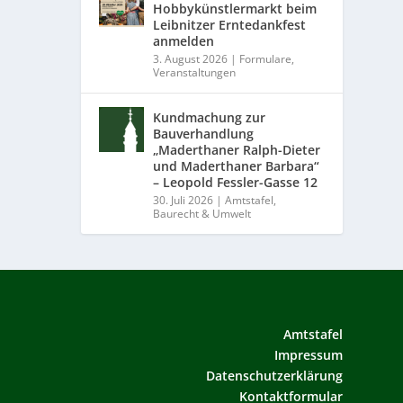
Hobbykünstlermarkt beim
Leibnitzer Erntedankfest
anmelden
3. August 2026
|
Formulare
,
Veranstaltungen
Kundmachung zur
Bauverhandlung
„Maderthaner Ralph-Dieter
und Maderthaner Barbara“
– Leopold Fessler-Gasse 12
30. Juli 2026
|
Amtstafel
,
Baurecht & Umwelt
Amtstafel
Impressum
Datenschutzerklärung
Kontaktformular