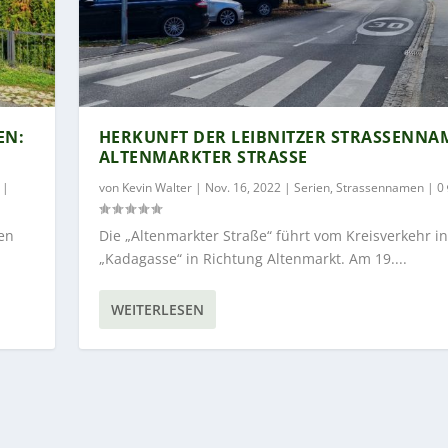
: B
HERKUNFT DER LEIBNITZER STRASSENNAME
LTENMARKTER STRASSE
|
von
Kevin Walter
|
Nov. 16, 2022
|
Serien
,
Strassennamen
|
0
en
Die „Altenmarkter Straße“ führt vom Kreisverkehr in
„Kadagasse“ in Richtung Altenmarkt. Am 19....
WEITERLESEN