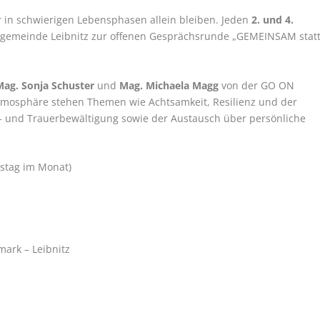
in schwierigen Lebensphasen allein bleiben. Jeden
2. und 4.
adtgemeinde Leibnitz zur offenen Gesprächsrunde „GEMEINSAM stat
Mag. Sonja Schuster
und
Mag. Michaela Magg
von der GO ON
 Atmosphäre stehen Themen wie Achtsamkeit, Resilienz und der
s- und Trauerbewältigung sowie der Austausch über persönliche
nstag im Monat)
mark – Leibnitz