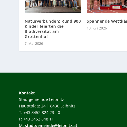
Naturverbunden: Rund 900
Spannende Wettkä
Kinder feierten die
10. Juni 2026
Biodiversität am
Grottenhof
7. Mai 2026
Kontakt
Stadtgemeinde Leibnitz
Hauptplatz 24 | 8430 Leibnitz
T: +43 3452 824 23 - 0
F: +43 3452 848 11
M:
stadtgemeinde@leibnitz.at