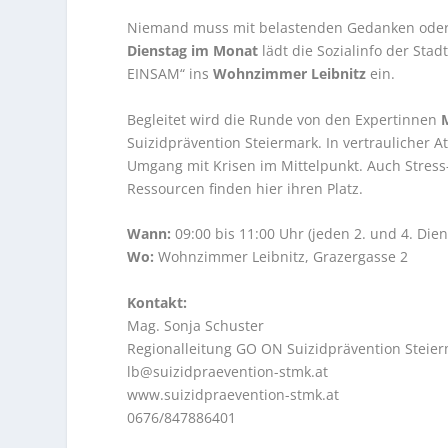
Niemand muss mit belastenden Gedanken oder 
Dienstag im Monat
lädt die Sozialinfo der St
EINSAM“ ins
Wohnzimmer Leibnitz
ein.
Begleitet wird die Runde von den Expertinnen
Suizidprävention Steiermark. In vertraulicher
Umgang mit Krisen im Mittelpunkt. Auch Stres
Ressourcen finden hier ihren Platz.
Wann:
09:00 bis 11:00 Uhr (jeden 2. und 4. Die
Wo:
Wohnzimmer Leibnitz, Grazergasse 2
Kontakt:
Mag. Sonja Schuster
Regionalleitung GO ON Suizidprävention Steier
lb@suizidpraevention-stmk.at
www.suizidpraevention-stmk.at
0676/847886401