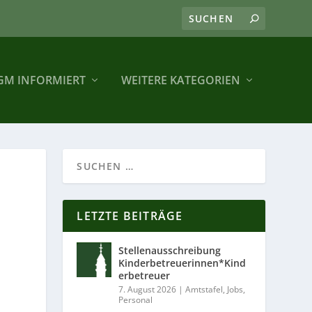
GM INFORMIERT
WEITERE KATEGORIEN
LETZTE BEITRÄGE
Stellenausschreibung
Kinderbetreuerinnen*Kind
erbetreuer
7. August 2026
|
Amtstafel
,
Jobs
,
Personal