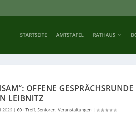
STARTSEITE
AMTSTAFEL
RATHAUS
B
NSAM“: OFFENE GESPRÄCHSRUNDE
IN LEIBNITZ
i 2026
|
60+ Treff
,
Senioren
,
Veranstaltungen
|