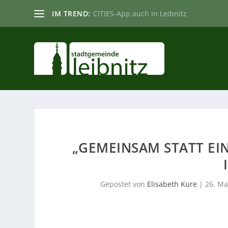
IM TREND:
CITIES-App auch in Leibnitz
„GEMEINSAM STATT EI
Gepostet von
Elisabeth Kure
|
26. Ma