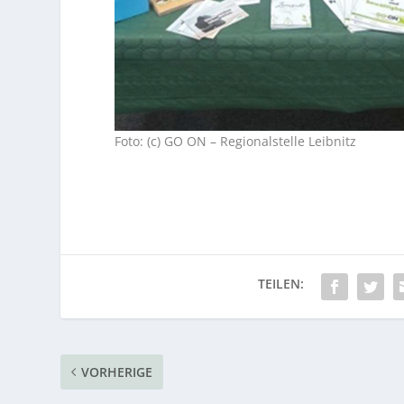
Foto: (c) GO ON – Regionalstelle Leibnitz
VORHERIGE