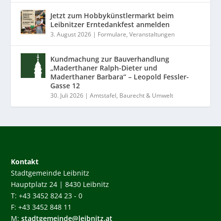
Jetzt zum Hobbykünstlermarkt beim
Leibnitzer Erntedankfest anmelden
3. August 2026
|
Formulare
,
Veranstaltungen
Kundmachung zur Bauverhandlung
„Maderthaner Ralph-Dieter und
Maderthaner Barbara“ – Leopold Fessler-
Gasse 12
30. Juli 2026
|
Amtstafel
,
Baurecht & Umwelt
Kontakt
Stadtgemeinde Leibnitz
Hauptplatz 24 | 8430 Leibnitz
T: +43 3452 824 23 - 0
F: +43 3452 848 11
M:
stadtgemeinde@leibnitz.at