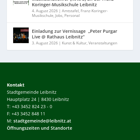
Koringer-Musikschule Leibnitz
4. August 2026
|
Amtstafel
,
Franz-Koringer-
Musikschule
,
Jobs
,
Personal
Einladung zur Vernissage „Peter Purgar
Live @ Rathaus Leibnitz“
3. August 2026
|
Kunst & Kultur
,
Veranstaltungen
Kontakt
Stadtgemeinde Leibnitz
Hauptplatz 24 | 8430 Leibnitz
T: +43 3452 824 23 - 0
F: +43 3452 848 11
M:
stadtgemeinde@leibnitz.at
Öffnungszeiten und Standorte