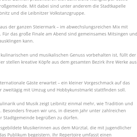
roßgemeinde. Mit dabei sind unter anderem die Stadtkapelle
bnitz und die Leibnitzer Volkstanzgruppe.
 aus der ganzen Steiermark – im abwechslungsreichen Mix mit
s. Für das große Finale am Abend sind gemeinsames Mitsingen un
ausklingen kann.
ulinarischen und musikalischen Genuss vorbehalten ist, füllt der
ier stellen kreative Köpfe aus dem gesamten Bezirk ihre Werke aus
ernationale Gäste erwartet – ein kleiner Vorgeschmack auf das
 zweitägig mit Umzug und Hobbykunstmarkt stattfinden soll.
ulinarik und Musik zeigt Leibnitz einmal mehr, wie Tradition und
esonders freuen wir uns, in diesem Jahr unter zahlreichen
er Stadtgemeinde begrüßen zu dürfen.
usgebildete Musikerinnen aus dem Mürztal, die mit jugendlicher
as Publikum begeistern. Ihr Repertoire umfasst einen