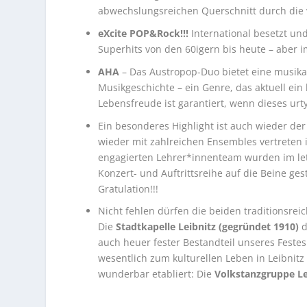
abwechslungsreichen Querschnitt durch die vi
eXcite POP&Rock!!!
International besetzt u
Superhits von den 60igern bis heute – aber 
AHA
– Das Austropop-Duo bietet eine musikal
Musikgeschichte – ein Genre, das aktuell ein 
Lebensfreude ist garantiert, wenn dieses urty
Ein besonderes Highlight ist auch wieder der 
wieder mit zahlreichen Ensembles vertreten i
engagierten Lehrer*innenteam wurden im le
Konzert- und Auftrittsreihe auf die Beine ges
Gratulation!!!
Nicht fehlen dürfen die beiden traditionsre
Die
Stadtkapelle Leibnitz (gegründet 1910)
d
auch heuer fester Bestandteil unseres Festes
wesentlich zum kulturellen Leben in Leibnitz b
wunderbar etabliert: Die
Volkstanzgruppe Le