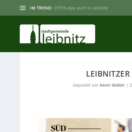
IM TREND:
CITIES-App auch in Leibnitz
LEIBNITZER
Gepostet von
Kevin Walter
|
2