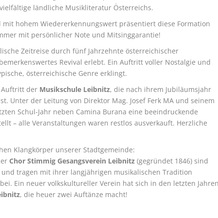
elfältige ländliche Musikliteratur Österreichs.
nd mit hohem Wiedererkennungswert präsentiert diese Formation
immer mit persönlicher Note und Mitsinggarantie!
ische Zeitreise durch fünf Jahrzehnte österreichischer
bemerkenswertes Revival erlebt. Ein Auftritt voller Nostalgie und
pische, österreichische Genre erklingt.
Auftritt der
Musikschule Leibnitz
, die nach ihrem Jubiläumsjahr
st. Unter der Leitung von Direktor Mag. Josef Ferk MA und seinem
tzten Schul-Jahr neben Camina Burana eine beeindruckende
tellt – alle Veranstaltungen waren restlos ausverkauft. Herzliche
ichen Klangkörper unserer Stadtgemeinde:
er
Chor Stimmig Gesangsverein Leibnitz
(gegründet 1846) sind
 und tragen mit ihrer langjährigen musikalischen Tradition
ei. Ein neuer volkskultureller Verein hat sich in den letzten Jahre
ibnitz
, die heuer zwei Auftänze macht!