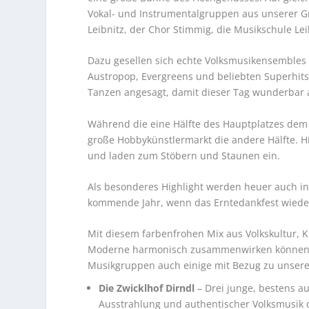
Vokal- und Instrumentalgruppen aus unserer G
Leibnitz, der Chor Stimmig, die Musikschule Lei
Dazu gesellen sich echte Volksmusikensembles
Austropop, Evergreens und beliebten Superhit
Tanzen angesagt, damit dieser Tag wunderbar 
Während die eine Hälfte des Hauptplatzes dem k
große Hobbykünstlermarkt die andere Hälfte. H
und laden zum Stöbern und Staunen ein.
Als besonderes Highlight werden heuer auch int
kommende Jahr, wenn das Erntedankfest wieder
Mit diesem farbenfrohen Mix aus Volkskultur, K
Moderne harmonisch zusammenwirken können. B
Musikgruppen auch einige mit Bezug zu unser
Die Zwicklhof Dirndl
– Drei junge, bestens a
Ausstrahlung und authentischer Volksmusik d