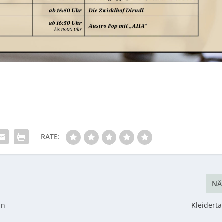
RATE:
NÄ
in
Kleidert