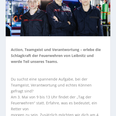
Action, Teamgeist und Verantwortung – erlebe die
Schlagkraft der Feuerwehren von Leibnitz und
werde Teil unseres Teams.
Du suchst eine spannende Aufgabe, bei der
Teamgeist, Verantwortung und echtes Können
gefragt sind?
Am 3. Mai von 9 bis 13 Uhr findet der „Tag der
Feuerwehren“ statt. Erfahre, was es bedeutet, ein
Retter von
morgen zu sein. Zusätzlich möchten wir dich am 4.