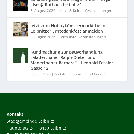
Live @ Rathaus Leibnitz“
3. August 2026
|
Kunst & Kultur
,
Veranstaltungen
Jetzt zum Hobbykünstlermarkt beim
Leibnitzer Erntedankfest anmelden
3. August 2026
|
Formulare
,
Veranstaltungen
Kundmachung zur Bauverhandlung
„Maderthaner Ralph-Dieter und
Maderthaner Barbara“ – Leopold Fessler-
Gasse 12
30. Juli 2026
|
Amtstafel
,
Baurecht & Umwelt
Kontakt
Stadtgemeinde Leibnitz
Hauptplatz 24 | 8430 Leibnitz