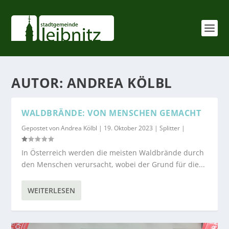
AUTOR:
ANDREA KÖLBL
WALDBRÄNDE: VON MENSCHEN GEMACHT
Gepostet von
Andrea Kölbl
|
19. Oktober 2023
|
Splitter
|
In Österreich werden die meisten Waldbrände durch
den Menschen verursacht, wobei der Grund für die...
WEITERLESEN