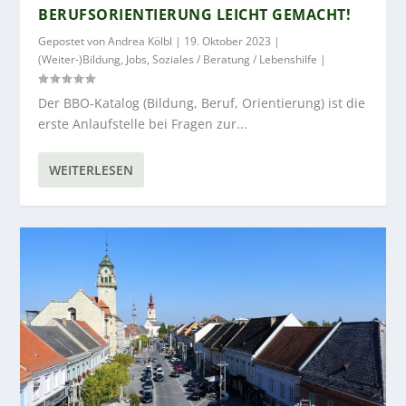
BERUFSORIENTIERUNG LEICHT GEMACHT!
Gepostet von
Andrea Kölbl
|
19. Oktober 2023
|
(Weiter-)Bildung
,
Jobs
,
Soziales / Beratung / Lebenshilfe
|
Der BBO-Katalog (Bildung, Beruf, Orientierung) ist die
erste Anlaufstelle bei Fragen zur...
WEITERLESEN