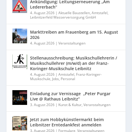
Ankündigung: Leitungserneuerung „Am
Ledererbach“
4. August 2026
|
Aktuelle Baustellen
,
Amtstafel
,
Leibnitzerfeld Wasserversorgung GmbH
Markttreiben am Frauenberg am 15. August
2026
4. August 2026
|
Veranstaltungen
Stellenausschreibung: Musikschullehrerin /
Musikschullehrer (m/w/d) an der Franz-
Koringer-Musikschule Leibnitz
4. August 2026
|
Amtstafel
,
Franz-Koringer-
Musikschule
,
Jobs
,
Personal
Einladung zur Vernissage „Peter Purgar
Live @ Rathaus Leibnitz“
3. August 2026
|
Kunst & Kultur
,
Veranstaltungen
Jetzt zum Hobbykünstlermarkt beim
Leibnitzer Erntedankfest anmelden
3. August 2026
|
Formulare
,
Veranstaltungen