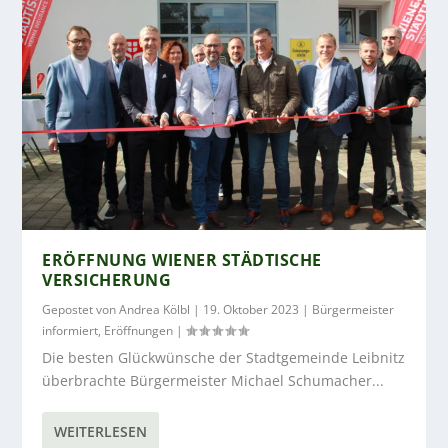
ERÖFFNUNG WIENER STÄDTISCHE
VERSICHERUNG
Gepostet von
Andrea Kölbl
|
19. Oktober 2023
|
Bürgermeister
informiert
,
Eröffnungen
|
Die besten Glückwünsche der Stadtgemeinde Leibnitz
überbrachte Bürgermeister Michael Schumacher...
WEITERLESEN