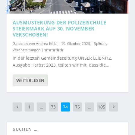
AUSMUSTERUNG DER POLIZEISCHULE
STEIERMARK AUF 30. NOVEMBER
VERSCHOBEN!
Gepostet von
Andrea Kölbl
|
19. Oktober 2023
|
Splitter
,
Veranstaltungen
|
In der letzten Gemeindezeitung UNSER LEIBNITZ,
Ausgabe Herbst 2023, teilten wir mit, dass die...
WEITERLESEN
1
…
73
74
75
…
105