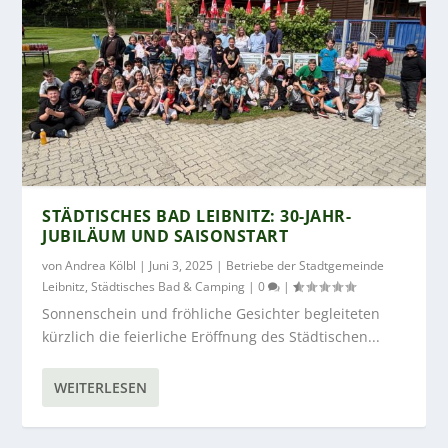
STÄDTISCHES BAD LEIBNITZ: 30-JAHR-
JUBILÄUM UND SAISONSTART
von
Andrea Kölbl
|
Juni 3, 2025
|
Betriebe der Stadtgemeinde
Leibnitz
,
Städtisches Bad & Camping
|
0
|
Sonnenschein und fröhliche Gesichter begleiteten
kürzlich die feierliche Eröffnung des Städtischen...
WEITERLESEN