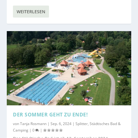
WEITERLESEN
DER SOMMER GEHT ZU ENDE!
von
Tanja Rosmann
|
Sep. 6, 2024
|
Splitter
,
Städtisches Bad &
Camping
|
0
|