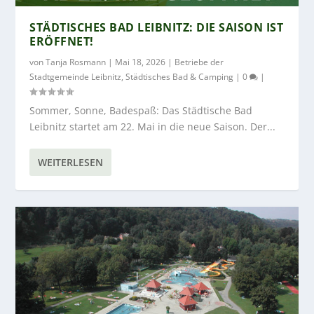
STÄDTISCHES BAD LEIBNITZ: DIE SAISON IST
ERÖFFNET!
von
Tanja Rosmann
|
Mai 18, 2026
|
Betriebe der
Stadtgemeinde Leibnitz
,
Städtisches Bad & Camping
|
0
|
Sommer, Sonne, Badespaß: Das Städtische Bad
Leibnitz startet am 22. Mai in die neue Saison. Der...
WEITERLESEN