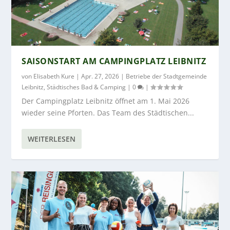
SAISONSTART AM CAMPINGPLATZ LEIBNITZ
von
Elisabeth Kure
|
Apr. 27, 2026
|
Betriebe der Stadtgemeinde
Leibnitz
,
Städtisches Bad & Camping
|
0
|
Der Campingplatz Leibnitz öffnet am 1. Mai 2026
wieder seine Pforten. Das Team des Städtischen...
WEITERLESEN