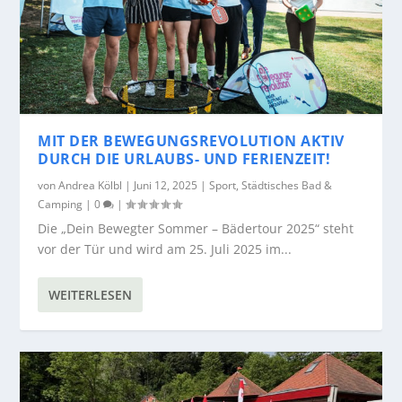
MIT DER BEWEGUNGSREVOLUTION AKTIV
DURCH DIE URLAUBS- UND FERIENZEIT!
von
Andrea Kölbl
|
Juni 12, 2025
|
Sport
,
Städtisches Bad &
Camping
|
0
|
Die „Dein Bewegter Sommer – Bädertour 2025“ steht
vor der Tür und wird am 25. Juli 2025 im...
WEITERLESEN