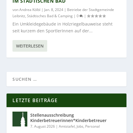
IM STÄDTISCHEN BAD
von
Andrea Kölbl
|
Jan. 8, 2024
|
Betriebe der Stadtgemeinde
Leibnitz
,
Städtisches Bad & Camping
|
0
|
Ein Umkleidegebäude in Holzriegelbauweise steht
seit kurzem den SportlerInnen auf der...
WEITERLESEN
LETZTE BEITRÄGE
Stellenausschreibung
Kinderbetreuerinnen*Kinderbetreuer
7. August 2026
|
Amtstafel
,
Jobs
,
Personal