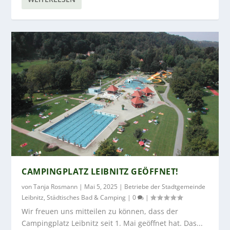
CAMPINGPLATZ LEIBNITZ GEÖFFNET!
von
Tanja Rosmann
|
Mai 5, 2025
|
Betriebe der Stadtgemeinde
Leibnitz
,
Städtisches Bad & Camping
|
0
|
Wir freuen uns mitteilen zu können, dass der
Campingplatz Leibnitz seit 1. Mai geöffnet hat. Das...