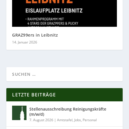
GRAZ99ers in Leibnitz
14. Januar 2026
LETZTE BEITRÄGE
Stellenausschreibung Reinigungskräfte
(m/w/d)
7. August 2026
|
Amtstafel
,
Jobs
,
Personal