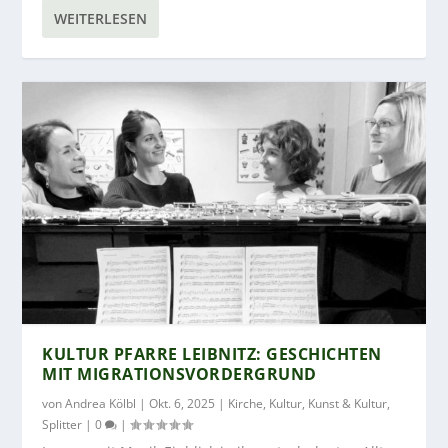
WEITERLESEN
KULTUR PFARRE LEIBNITZ: GESCHICHTEN
MIT MIGRATIONSVORDERGRUND
von
Andrea Kölbl
|
Okt. 6, 2025
|
Kirche
,
Kultur
,
Kunst & Kultur
,
Splitter
|
0
|