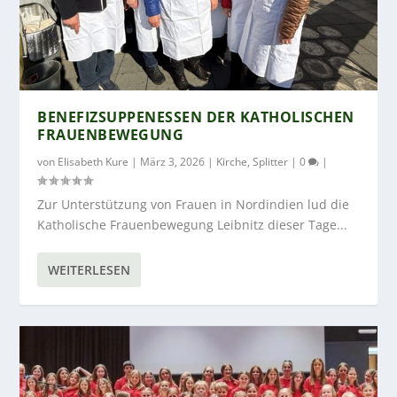
BENEFIZSUPPENESSEN DER KATHOLISCHEN
FRAUENBEWEGUNG
von
Elisabeth Kure
|
März 3, 2026
|
Kirche
,
Splitter
|
0
|
Zur Unterstützung von Frauen in Nordindien lud die
Katholische Frauenbewegung Leibnitz dieser Tage...
WEITERLESEN