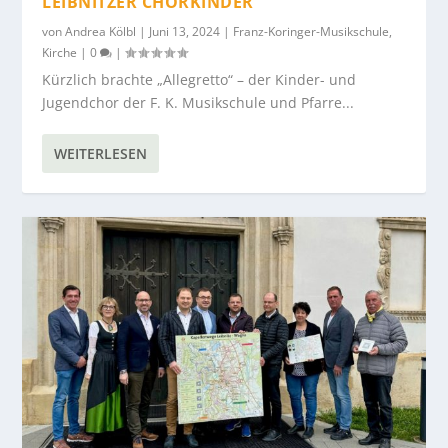
LEIBNITZER CHORKINDER
von
Andrea Kölbl
|
Juni 13, 2024
|
Franz-Koringer-Musikschule
,
Kirche
|
0
|
Kürzlich brachte „Allegretto“ – der Kinder- und
Jugendchor der F. K. Musikschule und Pfarre...
WEITERLESEN