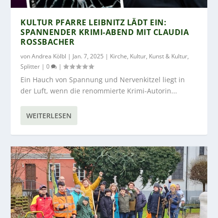
KULTUR PFARRE LEIBNITZ LÄDT EIN:
SPANNENDER KRIMI-ABEND MIT CLAUDIA
ROSSBACHER
von
Andrea Kölbl
|
Jan. 7, 2025
|
Kirche
,
Kultur
,
Kunst & Kultur
,
Splitter
|
0
|
Ein Hauch von Spannung und Nervenkitzel liegt in
der Luft, wenn die renommierte Krimi-Autorin...
WEITERLESEN