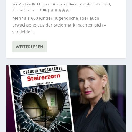
von
Andrea Kölbl
|
Jan. 14, 2025
|
Bürgermeister informiert
,
Kirche
,
Splitter
|
0
|
Mehr als 600 Kinder, Jugendliche aber auch
Erwachsene aus der Steiermark machten sich –
verkleidet...
WEITERLESEN