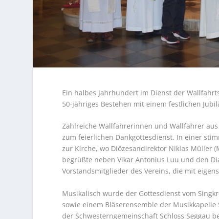
Ein halbes Jahrhundert im Dienst der Wallfahrt
50-jähriges Bestehen mit einem festlichen Jub
Zahlreiche Wallfahrerinnen und Wallfahrer aus 
zum feierlichen Dankgottesdienst. In einer sti
zur Kirche, wo Diözesandirektor Niklas Müller (
begrüßte neben Vikar Antonius Luu und den Di
Vorstandsmitglieder des Vereins, die mit eigen
Musikalisch wurde der Gottesdienst vom Singkr
sowie einem Bläserensemble der Musikkapelle Se
der Schwesterngemeinschaft Schloss Seggau be