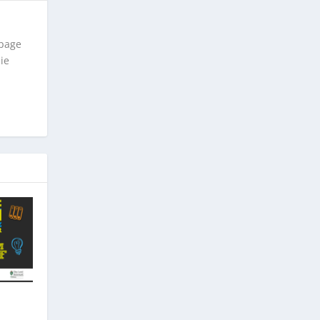
epage
ie