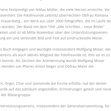
ene Festpredigt von Niklas Müller, die viele Herzen erreichte. Vor
äsentiert: Die Fotofreunde Leibnitz überreichten Obfrau Romana
 Frauenberg – ein Werk aus über 2000 Fotografien, die im Laufe de
wurden. Der Band mit dem Titel „Alte Schriften – neue Bilder“
iten und ist ab Mitte November über den Unterstützungsverein
htung ein und verbindet Bild und Text auf eindrucksvolle Weise.
s Buch entgegen und würdigte insbesondere Wolfgang Moser, de
eins als auch aktives Mitglied der Fotofreunde ist. Ihm sei es zu
den konnte. Als Zeichen der Anerkennung wurde Wolfgang Moser
n Händen von Pfarrer Anton Neger und Obfrau Maier die
n, Orgel, Chor und Gemeinde die Kirche erfüllte, lud der Verein
 wurde auf das Jubiläum angestoßen, Erinnerungen geteilt und neu
n der Bläsergruppe.
 Unterstützungsvereins, insbesondere der Generalversammlung, für