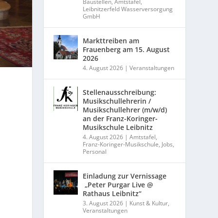
Baustellen
,
Amtstafel
,
Leibnitzerfeld Wasserversorgung
GmbH
Markttreiben am
Frauenberg am 15. August
2026
4. August 2026
|
Veranstaltungen
Stellenausschreibung:
Musikschullehrerin /
Musikschullehrer (m/w/d)
an der Franz-Koringer-
Musikschule Leibnitz
4. August 2026
|
Amtstafel
,
Franz-Koringer-Musikschule
,
Jobs
,
Personal
Einladung zur Vernissage
„Peter Purgar Live @
Rathaus Leibnitz“
3. August 2026
|
Kunst & Kultur
,
Veranstaltungen