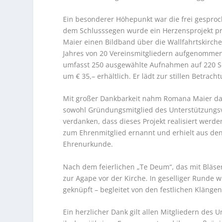
Ein besonderer Höhepunkt war die frei gesproch
dem Schlusssegen wurde ein Herzensprojekt pr
Maier einen Bildband über die Wallfahrtskirche
Jahres von 20 Vereinsmitgliedern aufgenommen 
umfasst 250 ausgewählte Aufnahmen auf 220 Se
um € 35,– erhältlich. Er lädt zur stillen Betrac
Mit großer Dankbarkeit nahm Romana Maier da
sowohl Gründungsmitglied des Unterstützungsver
verdanken, dass dieses Projekt realisiert wer
zum Ehrenmitglied ernannt und erhielt aus de
Ehrenurkunde.
Nach dem feierlichen „Te Deum“, das mit Bläser
zur Agape vor der Kirche. In geselliger Runde
geknüpft – begleitet von den festlichen Klänge
Ein herzlicher Dank gilt allen Mitgliedern des