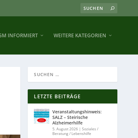
GM INFORMIERT
WEITERE KATEGORIEN
LETZTE BEITRÄGE
Veranstaltungshinweis:
SALZ – Steirische
Alzheimerhilfe
5. August 2026
|
Soziales /
Beratung / Lebenshilfe