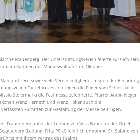
skirche Frauenberg: Der Unterstützungsverein feierte kürzlich sein
iläum im Rahmen der Monatswallfahrt im Oktober.
Nah und Fern sowie viele Vereinsmitglieder folgten der Einladung
mmungsvollen Fackelprozession zogen die Pilger vom Schlosskeller
Missio Steiermark) die Festmesse zelebrierte. Pfarrer Anton Neger
akonen Franz Herneth und Franz Holler auch die
s verfassten Fürbitten zur Gestaltung der Messe beitrugen.
eis Frauenberg unter der Leitung von Vera Bauer an der Orgel
ggauberg (Leitung: Fritz Pölzl) feierlich umrahmt. Sr. Sabine von
rührte mit ihrem Vortrag des Psalms.