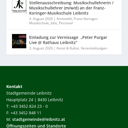
Stellenausschreibung: Musikschullehrerin /
Musikschullehrer (m/w/d) an der Franz-
Koringer-Musikschule Leibnitz
4. August 2026
|
Amtstafel
,
Franz-Koringer-
Musikschule
,
Jobs
,
Personal
Einladung zur Vernissage „Peter Purgar
Live @ Rathaus Leibnitz“
3. August 2026
|
Kunst & Kultur
,
Veranstaltungen
Kontakt
Stadtgemeinde Leibnitz
Hauptplatz 24 | 8430 Leibnitz
T: +43 3452 824 23 - 0
F: +43 3452 848 11
M:
stadtgemeinde@leibnitz.at
Öffnungszeiten und Standorte