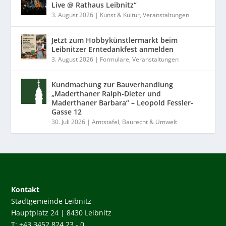
Live @ Rathaus Leibnitz“
3. August 2026
|
Kunst & Kultur
,
Veranstaltungen
Jetzt zum Hobbykünstlermarkt beim
Leibnitzer Erntedankfest anmelden
3. August 2026
|
Formulare
,
Veranstaltungen
Kundmachung zur Bauverhandlung
„Maderthaner Ralph-Dieter und
Maderthaner Barbara“ – Leopold Fessler-
Gasse 12
30. Juli 2026
|
Amtstafel
,
Baurecht & Umwelt
Kontakt
Stadtgemeinde Leibnitz
Hauptplatz 24 | 8430 Leibnitz
T: +43 3452 824 23 - 0