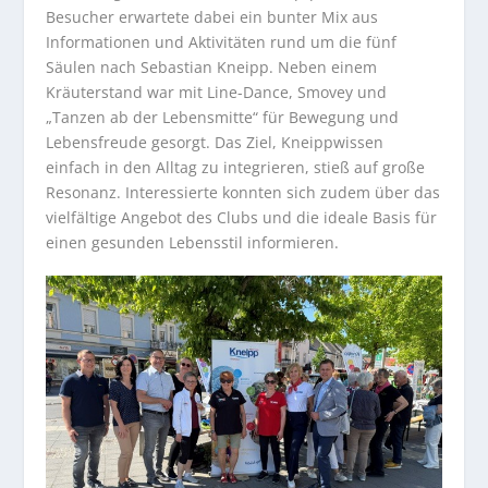
Besucher erwartete dabei ein bunter Mix aus
Informationen und Aktivitäten rund um die fünf
Säulen nach Sebastian Kneipp. Neben einem
Kräuterstand war mit Line-Dance, Smovey und
„Tanzen ab der Lebensmitte“ für Bewegung und
Lebensfreude gesorgt. Das Ziel, Kneippwissen
einfach in den Alltag zu integrieren, stieß auf große
Resonanz. Interessierte konnten sich zudem über das
vielfältige Angebot des Clubs und die ideale Basis für
einen gesunden Lebensstil informieren.