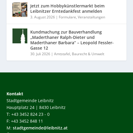
Jetzt zum Hobbykünstlermarkt beim
Leibnitzer Erntedankfest anmelden
3. August 2026
|
Formulare
,
Veranstaltungen
Kundmachung zur Bauverhandlung
„Maderthaner Ralph-Dieter und
Maderthaner Barbara“ – Leopold Fessler-
Gasse 12
30. Juli 2026
|
Amtstafel
,
Baurecht & Umwelt
Kontakt
Stadtgemeinde Leibnitz
Hauptplatz 24 | 8430 Leibnitz
T: +43 3452 824 23 - 0
F: +43 3452 848 11
M:
stadtgemeinde@leibnitz.at