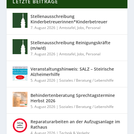
LETZTE BEITRÄGE
Stellenausschreibung
Kinderbetreuerinnen*Kinderbetreuer
7. August 2026
|
Amtstafel
,
Jobs
,
Personal
Stellenausschreibung Reinigungskräfte
(m/w/d)
7. August 2026
|
Amtstafel
,
Jobs
,
Personal
Veranstaltungshinweis: SALZ – Steirische
Alzheimerhilfe
5. August 2026
|
Soziales / Beratung / Lebenshilfe
Behindertenberatung Sprechtagstermine
Herbst 2026
5. August 2026
|
Soziales / Beratung / Lebenshilfe
Reparaturarbeiten an der Aufzugsanlage im
Rathaus
4. August 2026
|
Technik & Verkehr