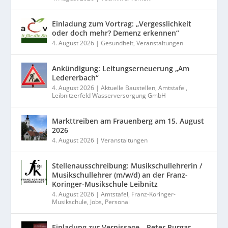
Einladung zum Vortrag: „Vergesslichkeit
oder doch mehr? Demenz erkennen“
4. August 2026
|
Gesundheit
,
Veranstaltungen
Ankündigung: Leitungserneuerung „Am
Ledererbach“
4. August 2026
|
Aktuelle Baustellen
,
Amtstafel
,
Leibnitzerfeld Wasserversorgung GmbH
Markttreiben am Frauenberg am 15. August
2026
4. August 2026
|
Veranstaltungen
Stellenausschreibung: Musikschullehrerin /
Musikschullehrer (m/w/d) an der Franz-
Koringer-Musikschule Leibnitz
4. August 2026
|
Amtstafel
,
Franz-Koringer-
Musikschule
,
Jobs
,
Personal
Einladung zur Vernissage „Peter Purgar