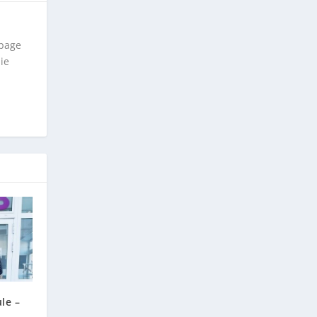
epage
ie
le –