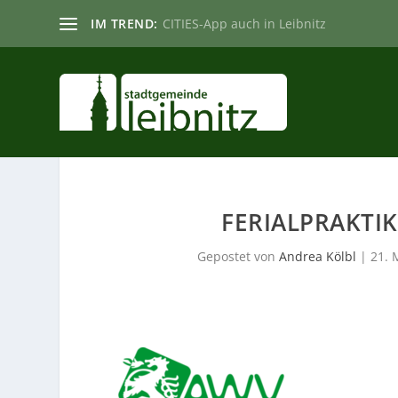
IM TREND:
CITIES-App auch in Leibnitz
FERIALPRAKTI
Gepostet von
Andrea Kölbl
|
21. 