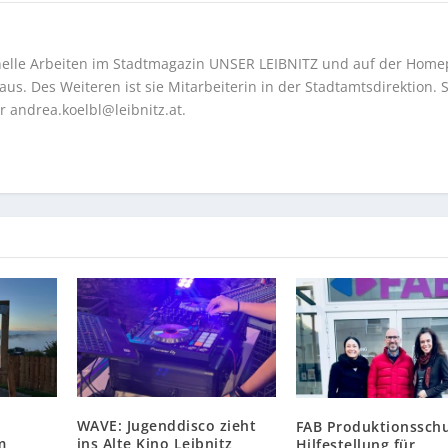
onelle Arbeiten im Stadtmagazin UNSER LEIBNITZ und auf der Hom
us. Des Weiteren ist sie Mitarbeiterin in der Stadtamtsdirektion. S
er
andrea.koelbl@leibnitz.at
.
WAVE: Jugenddisco zieht
FAB Produktionsschu
m
ins Alte Kino Leibnitz
Hilfestellung für