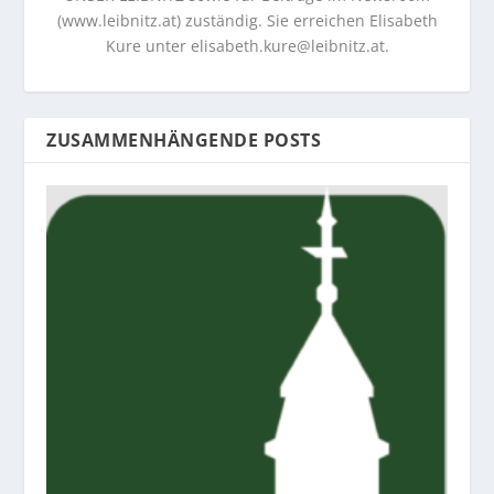
(www.leibnitz.at) zuständig. Sie erreichen Elisabeth
Kure unter
elisabeth.kure@leibnitz.at
.
ZUSAMMENHÄNGENDE POSTS