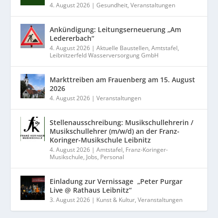
4. August 2026
|
Gesundheit
,
Veranstaltungen
Ankündigung: Leitungserneuerung „Am
Ledererbach“
4. August 2026
|
Aktuelle Baustellen
,
Amtstafel
,
Leibnitzerfeld Wasserversorgung GmbH
Markttreiben am Frauenberg am 15. August
2026
4. August 2026
|
Veranstaltungen
Stellenausschreibung: Musikschullehrerin /
Musikschullehrer (m/w/d) an der Franz-
Koringer-Musikschule Leibnitz
4. August 2026
|
Amtstafel
,
Franz-Koringer-
Musikschule
,
Jobs
,
Personal
Einladung zur Vernissage „Peter Purgar
Live @ Rathaus Leibnitz“
3. August 2026
|
Kunst & Kultur
,
Veranstaltungen