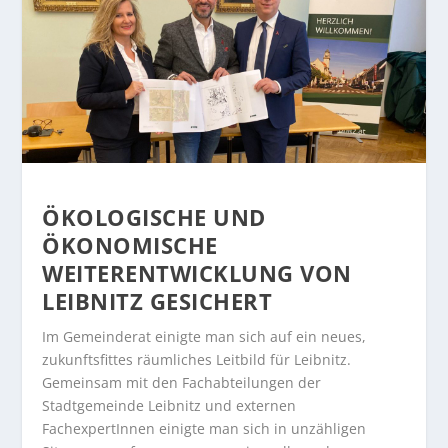
ÖKOLOGISCHE UND
ÖKONOMISCHE
WEITERENTWICKLUNG VON
LEIBNITZ GESICHERT
Im Gemeinderat einigte man sich auf ein neues,
zukunftsfittes räumliches Leitbild für Leibnitz.
Gemeinsam mit den Fachabteilungen der
Stadtgemeinde Leibnitz und externen
FachexpertInnen einigte man sich in unzähligen