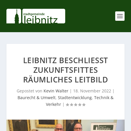
LEIBNITZ BESCHLIESST Z
UKUNFTSFITTES R
ÄUMLICHES LEITBILD
Gepostet von
Kevin Walter
|
18. November 2022
|
Baurecht & Umwelt
,
Stadtentwicklung
,
Technik &
Verkehr
|