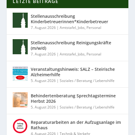
LETZTE BEITRÄGE
Stellenausschreibung
Kinderbetreuerinnen*Kinderbetreuer
7. August 2026
|
Amtstafel
,
Jobs
,
Personal
Stellenausschreibung Reinigungskräfte
(m/w/d)
7. August 2026
|
Amtstafel
,
Jobs
,
Personal
Veranstaltungshinweis: SALZ – Steirische
Alzheimerhilfe
5. August 2026
|
Soziales / Beratung / Lebenshilfe
Behindertenberatung Sprechtagstermine
Herbst 2026
5. August 2026
|
Soziales / Beratung / Lebenshilfe
Reparaturarbeiten an der Aufzugsanlage im
Rathaus
4. August 2026
|
Technik & Verkehr