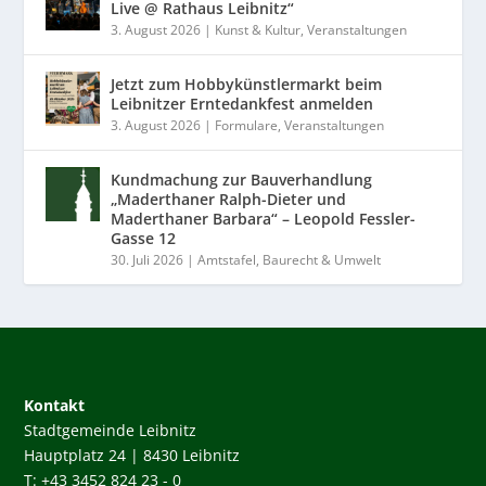
Live @ Rathaus Leibnitz“
3. August 2026
|
Kunst & Kultur
,
Veranstaltungen
Jetzt zum Hobbykünstlermarkt beim
Leibnitzer Erntedankfest anmelden
3. August 2026
|
Formulare
,
Veranstaltungen
Kundmachung zur Bauverhandlung
„Maderthaner Ralph-Dieter und
Maderthaner Barbara“ – Leopold Fessler-
Gasse 12
30. Juli 2026
|
Amtstafel
,
Baurecht & Umwelt
Kontakt
Stadtgemeinde Leibnitz
Hauptplatz 24 | 8430 Leibnitz
T: +43 3452 824 23 - 0