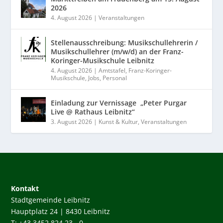
2026
4. August 2026
|
Veranstaltungen
Stellenausschreibung: Musikschullehrerin /
Musikschullehrer (m/w/d) an der Franz-
Koringer-Musikschule Leibnitz
4. August 2026
|
Amtstafel
,
Franz-Koringer-
Musikschule
,
Jobs
,
Personal
Einladung zur Vernissage „Peter Purgar
Live @ Rathaus Leibnitz“
3. August 2026
|
Kunst & Kultur
,
Veranstaltungen
Kontakt
Stadtgemeinde Leibnitz
Hauptplatz 24 | 8430 Leibnitz
T: +43 3452 824 23 - 0