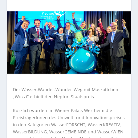
Der Wasser.Wander.Wunder-Weg mit Maskottchen
„Wuzzi“ erhielt den Neptun Staatspreis.
Kürzlich wurden im Wiener Palais Wertheim die
PreisträgerInnen des Umwelt- und Innovationspreises
in den Kategorien WasserFORSCHT, WasserKREATIV,
WasserBILDUNG, WasserGEMEINDE und WasserWIEN