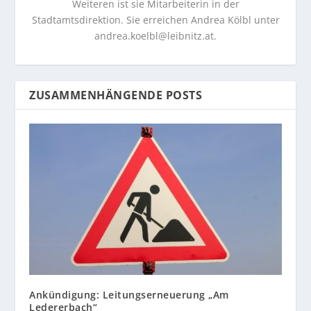
Weiteren ist sie Mitarbeiterin in der
Stadtamtsdirektion. Sie erreichen Andrea Kölbl unter
andrea.koelbl@leibnitz.at
.
ZUSAMMENHÄNGENDE POSTS
Ankündigung: Leitungserneuerung „Am
Ledererbach“