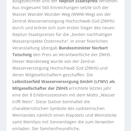
ausgezeichnet und der
Neptun Staatspreis
verliehen.
Aus insgesamt 560 Einreichungen setzte sich der
Wasser.Wander.Wunder-Weg (WWW-Weg) von der
Zentral-Wasserversorgung Hochschwab-Süd (ZWHS)
durch und krönte sich zum ersten Sieger des neuen
Neptun Staatspreises für die „besten nachhaltigen
Wasserprojekte Österreichs“. In einer feierlichen
Veranstaltung übergab
Bundesminister Norbert
Totschnig
den Preis an Verantwortliche der ZWHS.
Dieser Wanderweg wurde von der Zentral-
Wasserversorgung Hochschwab Süd (ZWHS) und
deren Mitgesellschaftern geschaffen. Die
Leibnitzerfeld Wasserversorgung GmbH (LFWV) als
Mitgesellschafter der ZWHS
errichtete letztes Jahr
eine der 8 Erlebnisstationen mit dem Motto „Wasser
trifft Wein“. Diese Station beinhaltet die
charakteristischen Symbole des südsteirischen
Weinlandes nämlich einen Klapotetz und Weinstöcke
samt Weinfass mit Sonnenliegen die zum Verweilen
einladen. Der familienfreundliche,