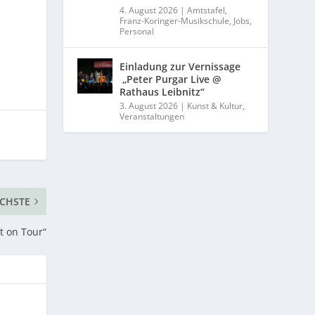
4. August 2026
|
Amtstafel
,
Franz-Koringer-Musikschule
,
Jobs
,
Personal
Einladung zur Vernissage
„Peter Purgar Live @
Rathaus Leibnitz“
3. August 2026
|
Kunst & Kultur
,
Veranstaltungen
CHSTE
t on Tour“