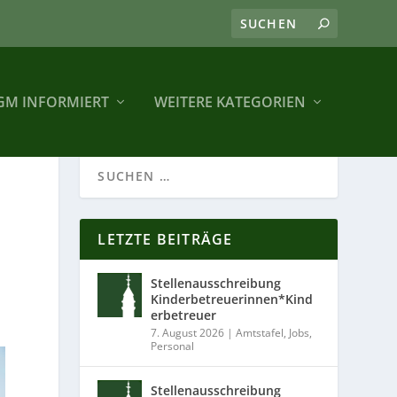
GM INFORMIERT
WEITERE KATEGORIEN
LETZTE BEITRÄGE
Stellenausschreibung
Kinderbetreuerinnen*Kind
erbetreuer
7. August 2026
|
Amtstafel
,
Jobs
,
Personal
Stellenausschreibung