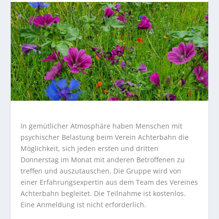
In gemütlicher Atmosphäre haben Menschen mit
psychischer Belastung beim Verein Achterbahn die
Möglichkeit, sich jeden ersten und dritten
Donnerstag im Monat mit anderen Betroffenen zu
treffen und auszutauschen. Die Gruppe wird von
einer Erfahrungsexpertin aus dem Team des Vereines
Achterbahn begleitet. Die Teilnahme ist kostenlos.
Eine Anmeldung ist nicht erforderlich.