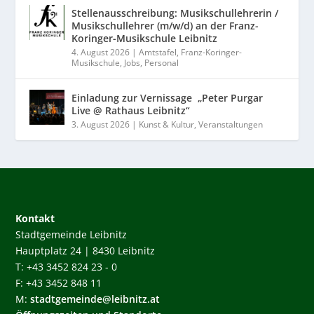
Stellenausschreibung: Musikschullehrerin /
Musikschullehrer (m/w/d) an der Franz-
Koringer-Musikschule Leibnitz
4. August 2026
|
Amtstafel
,
Franz-Koringer-
Musikschule
,
Jobs
,
Personal
Einladung zur Vernissage „Peter Purgar
Live @ Rathaus Leibnitz“
3. August 2026
|
Kunst & Kultur
,
Veranstaltungen
Kontakt
Stadtgemeinde Leibnitz
Hauptplatz 24 | 8430 Leibnitz
T: +43 3452 824 23 - 0
F: +43 3452 848 11
M:
stadtgemeinde@leibnitz.at