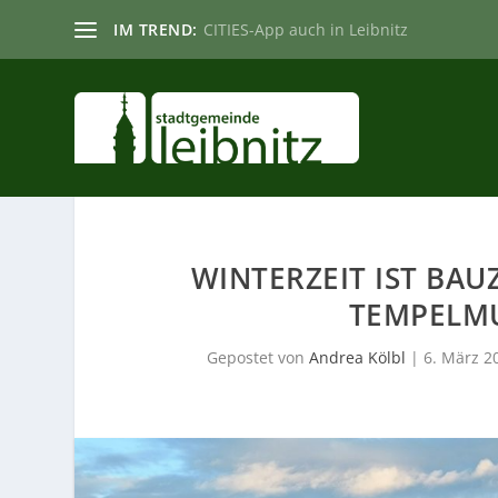
IM TREND:
CITIES-App auch in Leibnitz
WINTERZEIT IST BAU
TEMPELM
Gepostet von
Andrea Kölbl
|
6. März 2