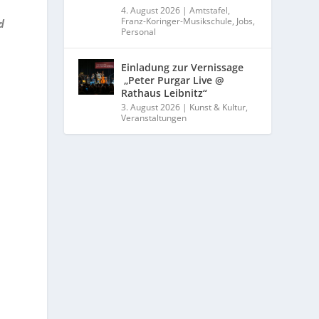
4. August 2026
|
Amtstafel
,
Franz-Koringer-Musikschule
,
Jobs
,
d
Personal
Einladung zur Vernissage
„Peter Purgar Live @
Rathaus Leibnitz“
3. August 2026
|
Kunst & Kultur
,
Veranstaltungen
m