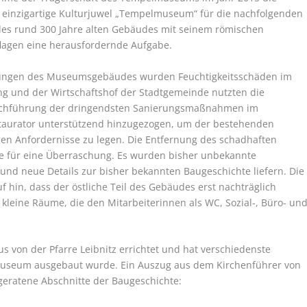
einzigartige Kulturjuwel „Tempelmuseum“ für die nachfolgenden
 des rund 300 Jahre alten Gebäudes mit seinem römischen
lagen eine herausfordernde Aufgabe.
tungen des Museumsgebäudes wurden Feuchtigkeitsschäden im
ung und der Wirtschaftshof der Stadtgemeinde nutzten die
rchführung der dringendsten Sanierungsmaßnahmen im
estaurator unterstützend hinzugezogen, um der bestehenden
gen Anfordernisse zu legen. Die Entfernung des schadhaften
te für eine Überraschung. Es wurden bisher unbekannte
 und neue Details zur bisher bekannten Baugeschichte liefern. Die
 hin, dass der östliche Teil des Gebäudes erst nachträglich
kleine Räume, die den Mitarbeiterinnen als WC, Sozial-, Büro- un
von der Pfarre Leibnitz errichtet und hat verschiedenste
useum ausgebaut wurde. Ein Auszug aus dem Kirchenführer von
 geratene Abschnitte der Baugeschichte: