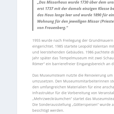
„Das Missarhaus wurde 1730 über dem uralt
erst 1737 mit der damals einzigen Klasse 
das Haus lange leer und wurde 1890 für ei
Wohnung für den jeweiligen Missar (Prieste
von Frauenberg.“
1955 wurde nach Freilegung der Grundmauern
eingerichtet. 1985 startete Leopold Valentan m
und leerstehenden Gebäudes. 1986 pachtete d
Jahr später das Tempelmuseum mit zwei Schau
Römer“ ein barrierefreier Eingangsbereich an 
Das Museumsteam nutzte die Renovierung um 
umzusetzen. Den Museumsmitarbeiterinnen steh
den umfangreichen Materialien für eine anschau
Infrastruktur für die Vorbereitung von Veranst
„Mehrzweckräumchen“ startet das Museumsteam m
Die Sonderausstellung „Götterspeisen“ wurde a
besichtigt werden.