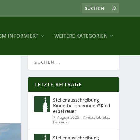
GM INFORMIERT
WEITERE KATEGORIEN
LETZTE BEITRÄGE
Stellenausschreibung
Kinderbetreuerinnen*Kind
erbetreuer
7. August 2026
|
Amtstafel
,
Jobs
,
Personal
Stellenausschreibung