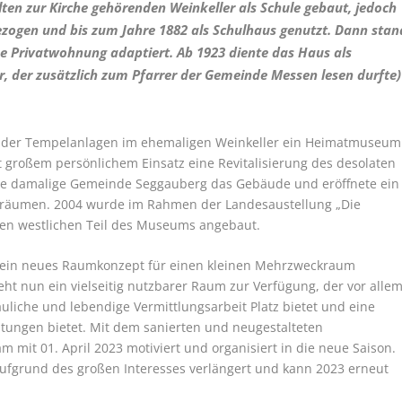
en zur Kirche gehörenden Weinkeller als Schule gebaut, jedoch
bezogen und bis zum Jahre 1882 als Schulhaus genutzt. Dann stan
ne Privatwohnung adaptiert. Ab 1923 diente das Haus als
r, der zusätzlich zum Pfarrer der Gemeinde Messen lesen durfte)
 der Tempelanlagen im ehemaligen Weinkeller ein Heimatmuseum
it großem persönlichem Einsatz eine Revitalisierung des desolaten
ie damalige Gemeinde Seggauberg das Gebäude und eröffnete ein
räumen. 2004 wurde im Rahmen der Landesaustellung „Die
den westlichen Teil des Museums angebaut.
ein neues Raumkonzept für einen kleinen Mehrzweckraum
t nun ein vielseitig nutzbarer Raum zur Verfügung, der vor alle
liche und lebendige Vermittlungsarbeit Platz bietet und eine
altungen bietet. Mit dem sanierten und neugestalteten
it 01. April 2023 motiviert und organisiert in die neue Saison.
ufgrund des großen Interesses verlängert und kann 2023 erneut