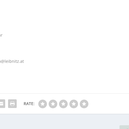
hr
leibnitz.at
RATE: