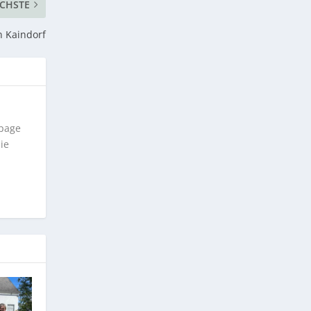
CHSTE
n Kaindorf
epage
ie