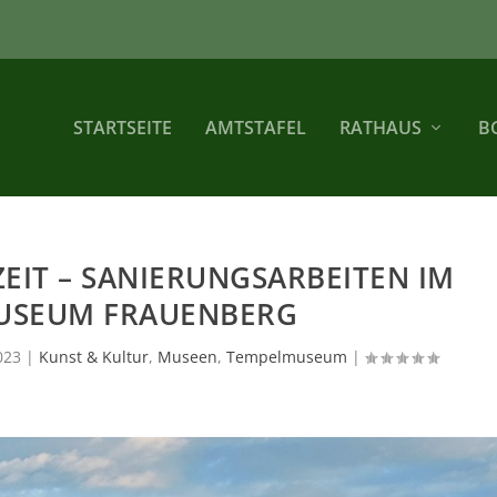
STARTSEITE
AMTSTAFEL
RATHAUS
B
ZEIT – SANIERUNGSARBEITEN IM
USEUM FRAUENBERG
023
|
Kunst & Kultur
,
Museen
,
Tempelmuseum
|