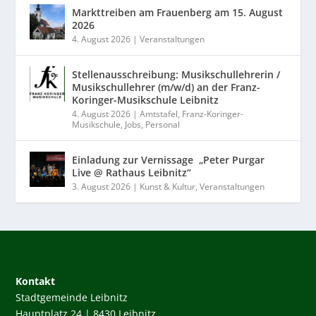
Markttreiben am Frauenberg am 15. August
2026
4. August 2026
|
Veranstaltungen
Stellenausschreibung: Musikschullehrerin /
Musikschullehrer (m/w/d) an der Franz-
Koringer-Musikschule Leibnitz
4. August 2026
|
Amtstafel
,
Franz-Koringer-
Musikschule
,
Jobs
,
Personal
Einladung zur Vernissage „Peter Purgar
Live @ Rathaus Leibnitz“
3. August 2026
|
Kunst & Kultur
,
Veranstaltungen
Kontakt
Stadtgemeinde Leibnitz
Hauptplatz 24 | 8430 Leibnitz