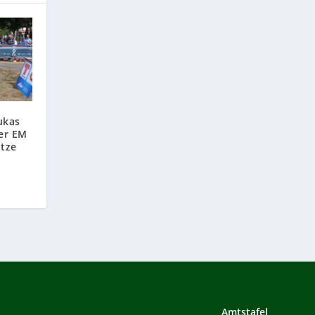
ukas
er EM
itze
Amtstafel