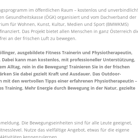
gungsprogramm im öffentlichen Raum – kostenlos und unverbindlich
schen Gesundheitskasse (ÖGK) organisiert und vom Dachverband der
erium für Wohnen, Kunst, Kultur, Medien und Sport (BMWKMS)
nanziert. Das Projekt bietet allen Menschen in ganz Österreich di
frei an der frischen Luft zu bewegen.
Pöllinger, ausgebildete Fitness Trainerin und Physiotherapeutin,
. Dabei kann man kostenlos, mit professioneller Unterstützung,
 Alltag, rein in die Bewegung! Trainieren Sie in der frischen
tärken Sie dabei gezielt Kraft und Ausdauer. Das Outdoor-
 mit den wertvollen Tipps einer erfahrenen Physiotherapeutin –
ges Training. Mehr Energie durch Bewegung in der Natur, gezielte
nmeldung. Die Bewegungseinheiten sind für alle Leute geeignet,
nesslevel. Nutze das vielfältige Angebot, etwas für die eigene
Aktivitäten kennenzulernen.