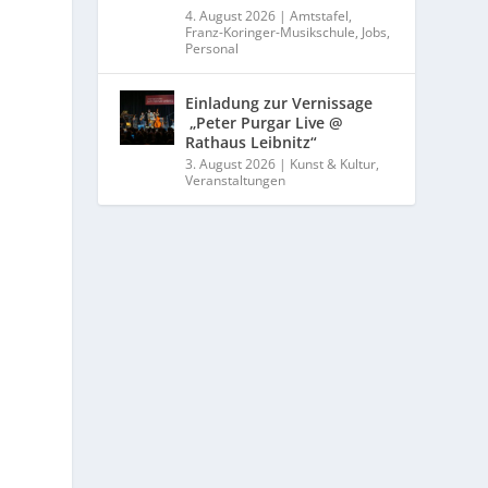
4. August 2026
|
Amtstafel
,
Franz-Koringer-Musikschule
,
Jobs
,
Personal
Einladung zur Vernissage
„Peter Purgar Live @
Rathaus Leibnitz“
3. August 2026
|
Kunst & Kultur
,
Veranstaltungen