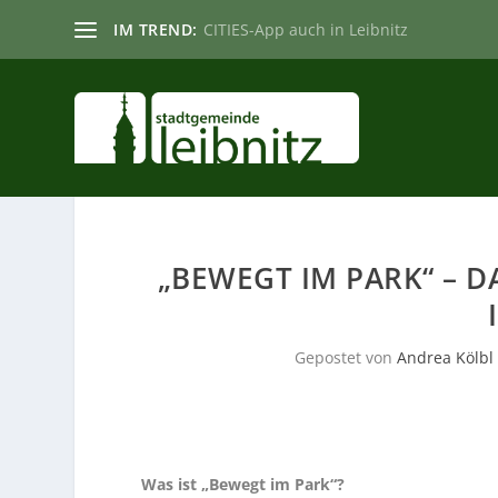
IM TREND:
CITIES-App auch in Leibnitz
„BEWEGT IM PARK“ – 
Gepostet von
Andrea Kölbl
Was ist „Bewegt im Park“?