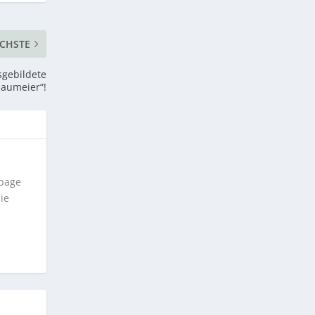
CHSTE
sgebildete
laumeier“!
epage
ie