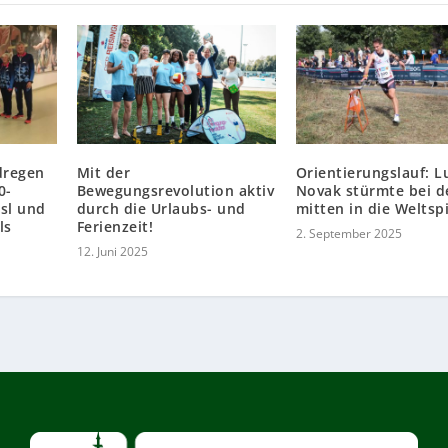
dregen
Mit der
Orientierungslauf: L
0-
Bewegungsrevolution aktiv
Novak stürmte bei d
ssl und
durch die Urlaubs- und
mitten in die Weltsp
ls
Ferienzeit!
2. September 2025
12. Juni 2025