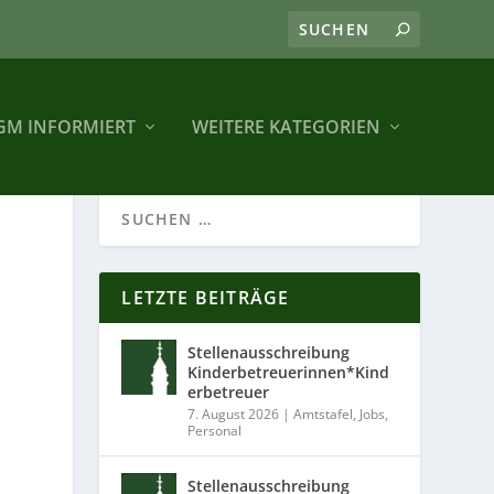
GM INFORMIERT
WEITERE KATEGORIEN
LETZTE BEITRÄGE
Stellenausschreibung
Kinderbetreuerinnen*Kind
erbetreuer
7. August 2026
|
Amtstafel
,
Jobs
,
Personal
Stellenausschreibung