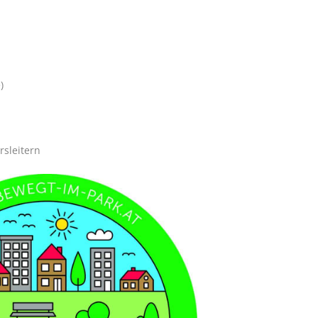
)
sleitern