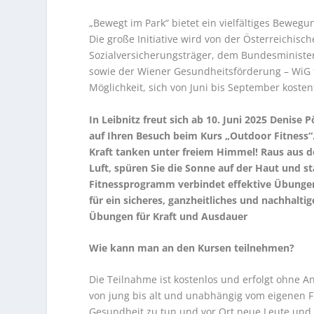
„Bewegt im Park“ bietet ein vielfältiges Bewe
Die große Initiative wird von der Österreichi
Sozialversicherungsträger, dem Bundesminist
sowie der Wiener Gesundheitsförderung – WiG fi
Möglichkeit, sich von Juni bis September kosten
In Leibnitz freut sich ab 10. Juni 2025 Denise 
auf Ihren Besuch beim Kurs „Outdoor Fitness“
Kraft tanken unter freiem Himmel! Raus aus dem
Luft, spüren Sie die Sonne auf der Haut und s
Fitnessprogramm verbindet effektive Übungen
für ein sicheres, ganzheitliches und nachhalti
Übungen für Kraft und Ausdauer
Wie kann man an den Kursen teilnehmen?
Die Teilnahme ist kostenlos und erfolgt ohne A
von jung bis alt und unabhängig vom eigenen Fit
Gesundheit zu tun und vor Ort neue Leute und 