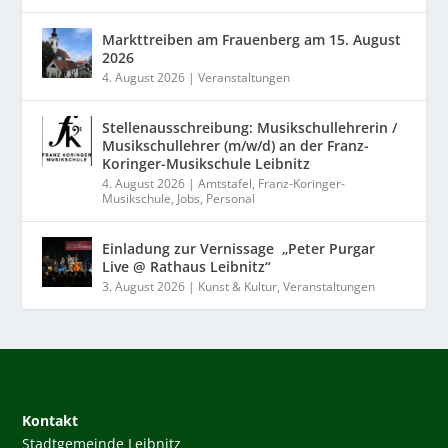
Markttreiben am Frauenberg am 15. August
2026
4. August 2026
|
Veranstaltungen
Stellenausschreibung: Musikschullehrerin /
Musikschullehrer (m/w/d) an der Franz-
Koringer-Musikschule Leibnitz
4. August 2026
|
Amtstafel
,
Franz-Koringer-
Musikschule
,
Jobs
,
Personal
Einladung zur Vernissage „Peter Purgar
Live @ Rathaus Leibnitz“
3. August 2026
|
Kunst & Kultur
,
Veranstaltungen
Kontakt
Stadtgemeinde Leibnitz