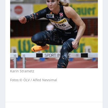
Karin Strametz
Fotos:© ÖLV / Alfed Nevsimal