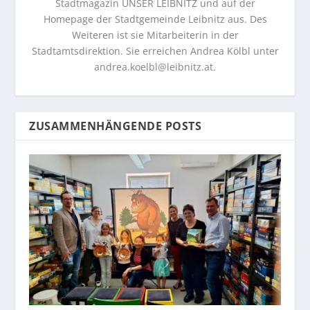
Stadtmagazin UNSER LEIBNITZ und auf der
Homepage der Stadtgemeinde Leibnitz aus. Des
Weiteren ist sie Mitarbeiterin in der
Stadtamtsdirektion. Sie erreichen Andrea Kölbl unter
andrea.koelbl@leibnitz.at
.
ZUSAMMENHÄNGENDE POSTS