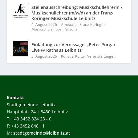
Stellenausschreibung: Musikschullehrerin /
Musikschullehrer (m/w/d) an der Franz-
Koringer-Musikschule Leibnitz
4. August 2026
|
Amtstafel
,
Franz-Koringer-
Musikschule
,
Jobs
,
Personal
Einladung zur Vernissage „Peter Purgar
Live @ Rathaus Leibnitz“
3. August 2026
|
Kunst & Kultur
,
Veranstaltungen
Kontakt
Stadtgemeinde Leibnitz
Hauptplatz 24 | 8430 Leibnitz
T: +43 3452 824 23 - 0
F: +43 3452 848 11
M:
stadtgemeinde@leibnitz.at