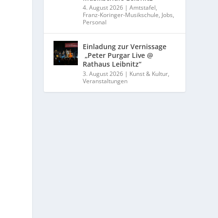
4. August 2026
|
Amtstafel
,
Franz-Koringer-Musikschule
,
Jobs
,
Personal
Einladung zur Vernissage
„Peter Purgar Live @
Rathaus Leibnitz“
3. August 2026
|
Kunst & Kultur
,
Veranstaltungen