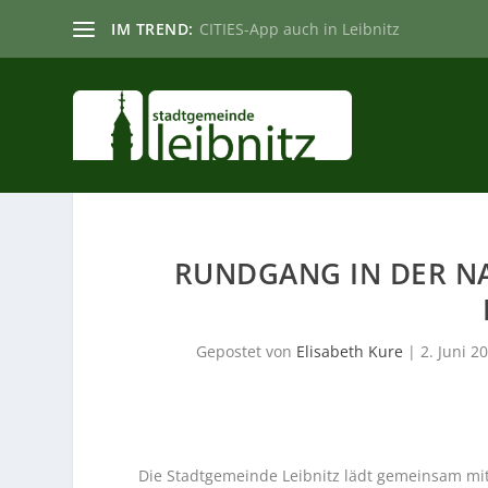
IM TREND:
CITIES-App auch in Leibnitz
RUNDGANG IN DER NA
Gepostet von
Elisabeth Kure
|
2. Juni 2
Die Stadtgemeinde Leibnitz lädt gemeinsam mi