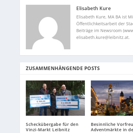
Elisabeth Kure
Elisabeth Kure, MA BA ist Mi
Öffentlichkeitsarbeit der S
Beiträge im Newsroom (www.l
elisabeth.kure@leibnitz.at
.
ZUSAMMENHÄNGENDE POSTS
Scheckübergabe für den
Besinnliche Vorfreu
Vinzi-Markt Leibnitz
Adventmärkte in de