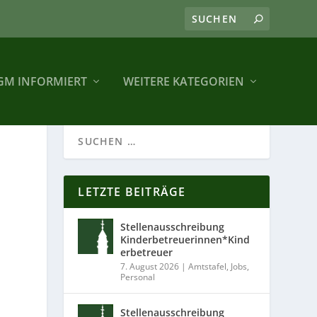
GM INFORMIERT
WEITERE KATEGORIEN
LETZTE BEITRÄGE
Stellenausschreibung
Kinderbetreuerinnen*Kind
erbetreuer
7. August 2026
|
Amtstafel
,
Jobs
,
Personal
Stellenausschreibung