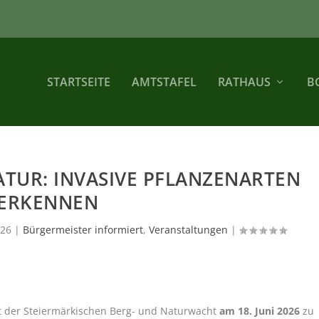
STARTSEITE
AMTSTAFEL
RATHAUS
B
TUR: INVASIVE PFLANZENARTEN
ERKENNEN
026
|
Bürgermeister informiert
,
Veranstaltungen
|
t der Steiermärkischen Berg- und Naturwacht
am 18. Juni 2026
zu