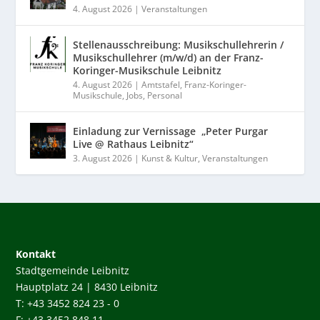
4. August 2026
|
Veranstaltungen
Stellenausschreibung: Musikschullehrerin /
Musikschullehrer (m/w/d) an der Franz-
Koringer-Musikschule Leibnitz
4. August 2026
|
Amtstafel
,
Franz-Koringer-
Musikschule
,
Jobs
,
Personal
Einladung zur Vernissage „Peter Purgar
Live @ Rathaus Leibnitz“
3. August 2026
|
Kunst & Kultur
,
Veranstaltungen
Kontakt
Stadtgemeinde Leibnitz
Hauptplatz 24 | 8430 Leibnitz
T: +43 3452 824 23 - 0
F: +43 3452 848 11