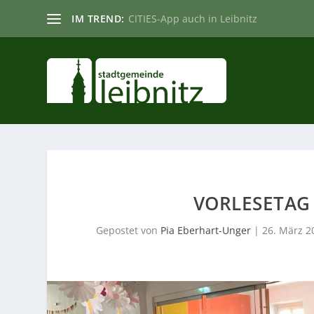
IM TREND:
CITIES-App auch in Leibnitz
VORLESETAG 
Gepostet von
Pia Eberhart-Unger
|
26. März 2