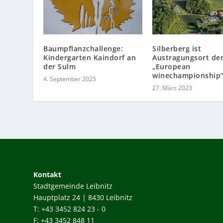
Baumpflanzchallenge:
Silberberg ist
Kindergarten Kaindorf an
Austragungsort de
der Sulm
„European
winechampionship“
4. September 2025
27. März 2023
Kontakt
Stadtgemeinde Leibnitz
Hauptplatz 24 | 8430 Leibnitz
T: +43 3452 824 23 - 0
F: +43 3452 848 11