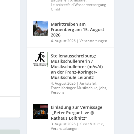
Baustellen
,
Amtstafel
,
Leibnitzerfeld Wasserversorgung
GmbH
Markttreiben am
Frauenberg am 15. August
2026
4. August 2026
|
Veranstaltungen
Stellenausschreibung:
Musikschullehrerin /
Musikschullehrer (m/w/d)
an der Franz-Koringer-
Musikschule Leibnitz
4. August 2026
|
Amtstafel
,
Franz-Koringer-Musikschule
,
Jobs
,
Personal
Einladung zur Vernissage
„Peter Purgar Live @
Rathaus Leibnitz“
3. August 2026
|
Kunst & Kultur
,
Veranstaltungen