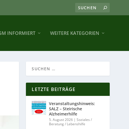
GM INFORMIERT
WEITERE KATEGORIEN
LETZTE BEITRÄGE
Veranstaltungshinweis:
SALZ – Steirische
Alzheimerhilfe
5. August 2026
|
Soziales /
Beratung / Lebenshilfe