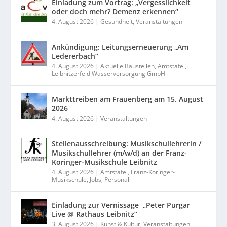
Einladung zum Vortrag: „Vergesslichkeit
oder doch mehr? Demenz erkennen“
4. August 2026
|
Gesundheit
,
Veranstaltungen
Ankündigung: Leitungserneuerung „Am
Ledererbach“
4. August 2026
|
Aktuelle Baustellen
,
Amtstafel
,
Leibnitzerfeld Wasserversorgung GmbH
Markttreiben am Frauenberg am 15. August
2026
4. August 2026
|
Veranstaltungen
Stellenausschreibung: Musikschullehrerin /
Musikschullehrer (m/w/d) an der Franz-
Koringer-Musikschule Leibnitz
4. August 2026
|
Amtstafel
,
Franz-Koringer-
Musikschule
,
Jobs
,
Personal
Einladung zur Vernissage „Peter Purgar
Live @ Rathaus Leibnitz“
3. August 2026
|
Kunst & Kultur
,
Veranstaltungen