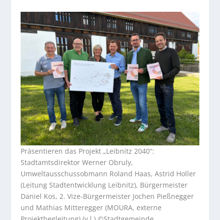
Präsentieren das Projekt „Leibnitz 2040“:
Stadtamtsdirektor Werner Obruly,
Umweltausschussobmann Roland Haas, Astrid Holler
(Leitung Stadtentwicklung Leibnitz), Bürgermeister
Daniel Kos, 2. Vize-Bürgermeister Jochen Pießnegger
und Mathias Mitteregger (MOURA, externe
Projektbegleitung) (v.l.) ©Stadtgemeinde