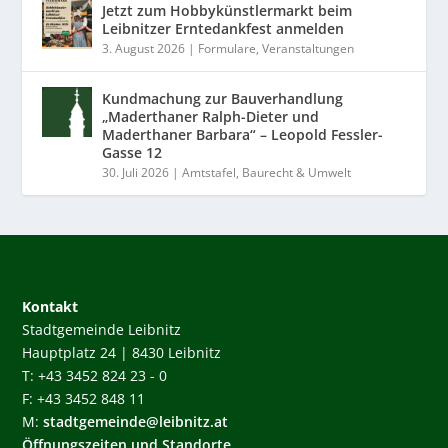
Jetzt zum Hobbykünstlermarkt beim
Leibnitzer Erntedankfest anmelden
3. August 2026
|
Formulare
,
Veranstaltungen
Kundmachung zur Bauverhandlung
„Maderthaner Ralph-Dieter und
Maderthaner Barbara“ – Leopold Fessler-
Gasse 12
30. Juli 2026
|
Amtstafel
,
Baurecht & Umwelt
Kontakt
Stadtgemeinde Leibnitz
Hauptplatz 24 | 8430 Leibnitz
T: +43 3452 824 23 - 0
F: +43 3452 848 11
M:
stadtgemeinde@leibnitz.at
Öffnungszeiten und Standorte