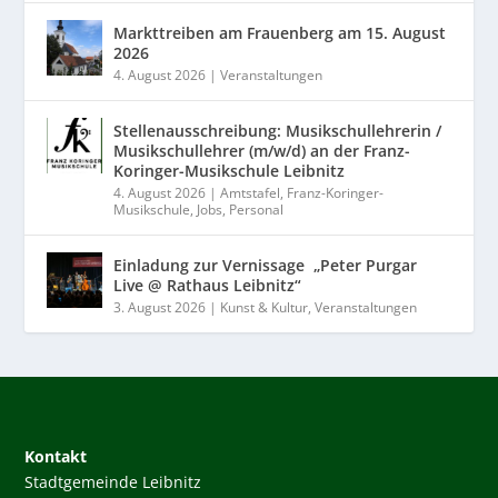
Markttreiben am Frauenberg am 15. August
2026
4. August 2026
|
Veranstaltungen
Stellenausschreibung: Musikschullehrerin /
Musikschullehrer (m/w/d) an der Franz-
Koringer-Musikschule Leibnitz
4. August 2026
|
Amtstafel
,
Franz-Koringer-
Musikschule
,
Jobs
,
Personal
Einladung zur Vernissage „Peter Purgar
Live @ Rathaus Leibnitz“
3. August 2026
|
Kunst & Kultur
,
Veranstaltungen
Kontakt
Stadtgemeinde Leibnitz