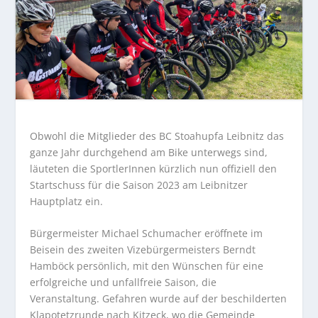
Obwohl die Mitglieder des BC Stoahupfa Leibnitz das
ganze Jahr durchgehend am Bike unterwegs sind,
läuteten die SportlerInnen kürzlich nun offiziell den
Startschuss für die Saison 2023 am Leibnitzer
Hauptplatz ein.
Bürgermeister Michael Schumacher eröffnete im
Beisein des zweiten Vizebürgermeisters Berndt
Hamböck persönlich, mit den Wünschen für eine
erfolgreiche und unfallfreie Saison, die
Veranstaltung. Gefahren wurde auf der beschilderten
Klapotetzrunde nach Kitzeck, wo die Gemeinde