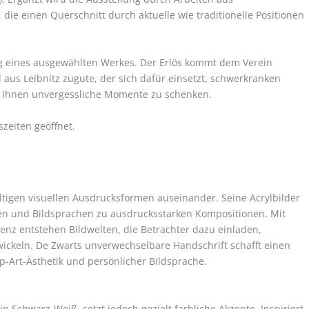
die einen Querschnitt durch aktuelle wie traditionelle Positionen
ng eines ausgewählten Werkes. Der Erlös kommt dem Verein
aus Leibnitz zugute, der sich dafür einsetzt, schwerkranken
 ihnen unvergessliche Momente zu schenken.
zeiten geöffnet.
ältigen visuellen Ausdrucksformen auseinander. Seine Acrylbilder
lten und Bildsprachen zu ausdrucksstarken Kompositionen. Mit
senz entstehen Bildwelten, die Betrachter dazu einladen,
ickeln. De Zwarts unverwechselbare Handschrift schafft einen
-Art-Ästhetik und persönlicher Bildsprache.
in Schwarz-Weiß, setzt jedoch gezielt farbliche Akzente. Inspiriert