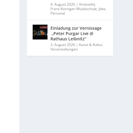
4. August 2026
|
Amtstafel
,
Franz-Koringer-Musikschule
,
Jobs
,
Personal
Einladung zur Vernissage
„Peter Purgar Live @
Rathaus Leibnitz“
3. August 2026
|
Kunst & Kultur
,
Veranstaltungen