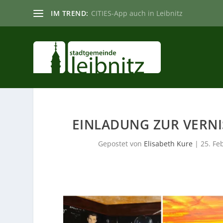
IM TREND:
CITIES-App auch in Leibnitz
EINLADUNG ZUR VERNIS
Gepostet von
Elisabeth Kure
|
25. Fe