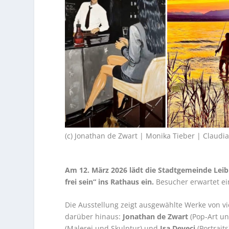
(c) Jonathan de Zwart | Monika Tieber | Claudia
Am 12. März 2026 lädt die Stadtgemeinde Leibn
frei sein“ ins Rathaus ein.
Besucher erwartet ein
Die Ausstellung zeigt ausgewählte Werke von v
darüber hinaus:
Jonathan de Zwart
(Pop-Art un
(Malerei und Skulptur) und
Isa Deveci
(Portrait