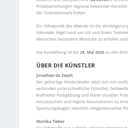
Privatsammlungen regional bekannter Künstler, 
der Südsteiermark bieten.
Ein Höhepunkt des Abends ist die Versteigeru
Fahrender Engel
rund um Lilli und Erwin Temmel 
Menschen besondere Wünsche zu erfüllen und
Die Ausstellung ist bis
28. Mai 2026
zu den Amts
ÜBER DIE KÜNSTLER
Jonathan de Zwart
Der gebürtige Niederländer setzt sich mit vielf
verbinden unterschiedliche Stilmittel, Farbwe
kraftvoller Farbgebung und klarer visueller Prä
einzutauchen und eigene Assoziationen zu entw
Spannungsbogen zwischen zeitgenössischer Pop
Monika Tieber
Die Fotografin aus Leibnitz arbeitet vorwiegend 