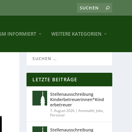
GM INFORMIERT
WEITERE KATEGORIEN
LETZTE BEITRÄGE
Stellenausschreibung
Kinderbetreuerinnen*Kind
erbetreuer
7. August 2026
|
Amtstafel
,
Jobs
,
Personal
Stellenausschreibung