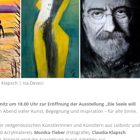
 Klapsch | Isa Deveci
itz um 18.00 Uhr zur Eröffnung der Ausstellung „Die Seele will
 Abend voller Kunst, Begegnung und Inspiration – für alle Sinne.
ier zeitgenössischen Künstlerinnen und Künstlern aus Leibnitz un
d Acrylmalerei),
Monika Tieber
(Fotografie),
Claudia Klapsch
s). Ergänzt wird die Ausstellung durch Arbeiten aus