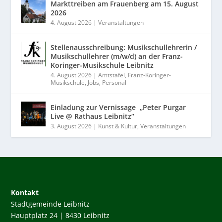
Markttreiben am Frauenberg am 15. August
2026
4. August 2026
|
Veranstaltungen
Stellenausschreibung: Musikschullehrerin /
Musikschullehrer (m/w/d) an der Franz-
Koringer-Musikschule Leibnitz
4. August 2026
|
Amtstafel
,
Franz-Koringer-
Musikschule
,
Jobs
,
Personal
Einladung zur Vernissage „Peter Purgar
Live @ Rathaus Leibnitz“
3. August 2026
|
Kunst & Kultur
,
Veranstaltungen
Kontakt
Stadtgemeinde Leibnitz
Hauptplatz 24 | 8430 Leibnitz