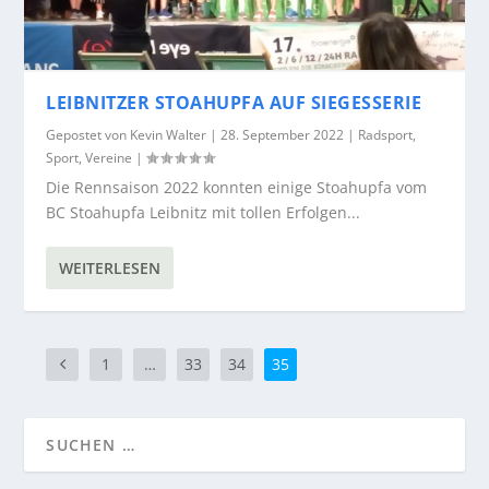
LEIBNITZER STOAHUPFA AUF SIEGESSERIE
Gepostet von
Kevin Walter
|
28. September 2022
|
Radsport
,
Sport
,
Vereine
|
Die Rennsaison 2022 konnten einige Stoahupfa vom
BC Stoahupfa Leibnitz mit tollen Erfolgen...
WEITERLESEN
1
…
33
34
35