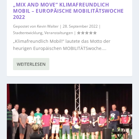
„MIX AND MOVE“ KLIMAFREUNDLICH
MOBIL – EUROPÄISCHE MOBILITÄTSWOCHE
2022
Gepostet von
Kevin Walter
|
28. September 2022
|
Stadtentwicklung
,
Veranstaltungen
|
„Klimafreundlich Mobil!“ lautete das Motto der
heurigen Europäischen MOBILITÄTSwoche....
WEITERLESEN