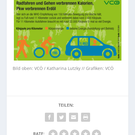
Bild oben: VCÖ / Katharina Lutzky // Grafiken: VCÖ
RATE: