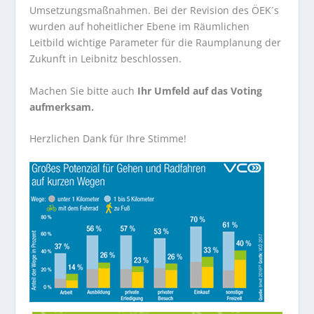
Umsetzungsmaßnahmen. Bei der Revision des ÖEK´s
wurden auf hoheitlicher Ebene im Räumlichen
Leitbild wichtige Parameter für die Raumplanung der
Zukunft in Leibnitz beschlossen.
Machen Sie bitte auch
Ihr Umfeld auf das Voting
aufmerksam.
Herzlichen Dank für Ihre Stimme!