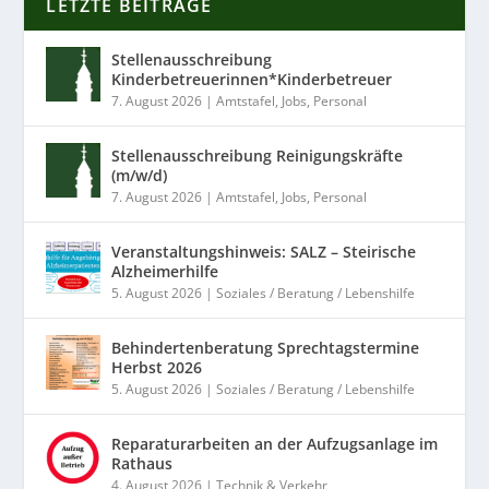
LETZTE BEITRÄGE
Stellenausschreibung
Kinderbetreuerinnen*Kinderbetreuer
7. August 2026
|
Amtstafel
,
Jobs
,
Personal
Stellenausschreibung Reinigungskräfte
(m/w/d)
7. August 2026
|
Amtstafel
,
Jobs
,
Personal
Veranstaltungshinweis: SALZ – Steirische
Alzheimerhilfe
5. August 2026
|
Soziales / Beratung / Lebenshilfe
Behindertenberatung Sprechtagstermine
Herbst 2026
5. August 2026
|
Soziales / Beratung / Lebenshilfe
Reparaturarbeiten an der Aufzugsanlage im
Rathaus
4. August 2026
|
Technik & Verkehr